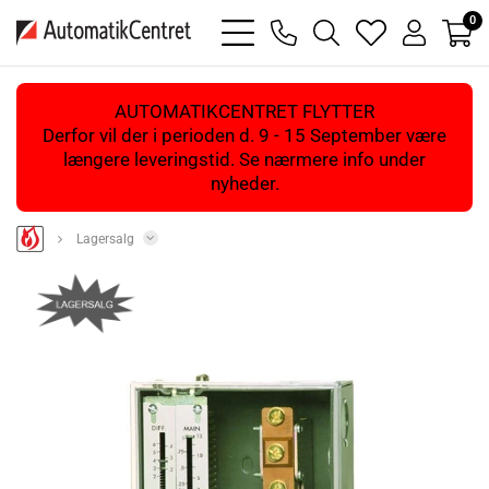
0
bars
phone
magnifying
heart
user
light
light
glass
light
light
light
AUTOMATIKCENTRET FLYTTER
Derfor vil der i perioden d. 9 - 15 September være
længere leveringstid. Se nærmere info under
nyheder.
Lagersalg