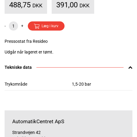
488,75
391,00
DKK
DKK
-
+
Læg i kurv
Pressostat fra Resideo
Udgår når lageret er tømt.
Tekniske data
Trykområde
1,5-20 bar
AutomatikCentret ApS
Strandvejen 42