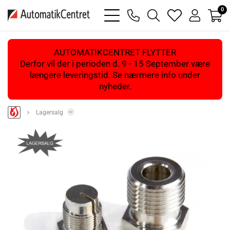
0
bars
phone
magnifying
heart
user
light
light
glass
light
light
light
AUTOMATIKCENTRET FLYTTER
Derfor vil der i perioden d. 9 - 15 September være
længere leveringstid. Se nærmere info under
nyheder.
Lagersalg