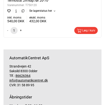
Termostat 2m kap.rør 20-70°
Varenummer:
T750120
Se lagerstatus her
inkl. moms
ekskl. moms
540,00
DKK
432,00
DKK
-
+
Læg i kurv
AutomatikCentret ApS
Strandvejen 42
Saksild 8300 Odder
Tlf.:
86626364
info@automatikcentret.dk
CVR: 31 58 89 95
Åbningstider