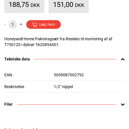
188,75
151,00
DKK
DKK
-
+
Læg i kurv
Honeywell Home Pakninsgsæt fra Resideo til montering af af
T750120 i dykrør TA2085A001.
Tekniske data
EAN
5059087002792
Beskrivelse
1/2" nippel
Filer