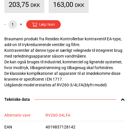
203,75
163,00
DKK
DKK
-
+
Læg i kurv
Braumann produkt fra Resideo Kontrollerbar kontraventil EA-type,
add-on til trykreducerende ventiler og filtre.
Kontraventiler af denne type er særligt velegnede til integreret brug
med rørledningsapparater såsom vandmålere.
De kan også bruges til industriel, kommerciel og lignende systemer,
hvor modtryk, tilbagestrømning og tilbagesug skal forhindres.
De klassiske komplikationer af apparater til at imødekomme disse
kravene er specificeret i EN 1717.
Udgående model erstattes af RV260-3/4LFA(blyfri model)
Tekniske data
Alternativ vare
RV260-34LFA
EAN
4019837128142