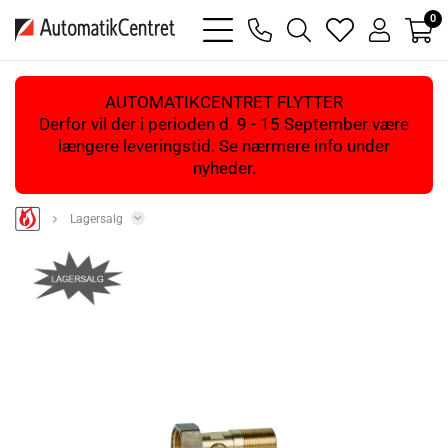
0
bars
phone
magnifying
heart
user
light
light
glass
light
light
light
AUTOMATIKCENTRET FLYTTER
Derfor vil der i perioden d. 9 - 15 September være
længere leveringstid. Se nærmere info under
nyheder.
Lagersalg