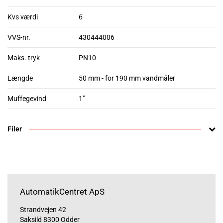
Kvs værdi
6
VVS-nr.
430444006
Maks. tryk
PN10
Længde
50 mm - for 190 mm vandmåler
Muffegevind
1"
Filer
AutomatikCentret ApS
Strandvejen 42
Saksild 8300 Odder