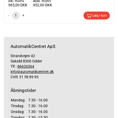
inkl. moms
ekskl. moms
565,00
DKK
452,00
DKK
-
+
Læg i kurv
AutomatikCentret ApS
Strandvejen 42
Saksild 8300 Odder
Tlf.:
86626364
info@automatikcentret.dk
CVR: 31 58 89 95
Åbningstider
Mandag:
7.30 - 16.00
Tirsdag:
7.30 - 16.00
Onsdag:
7.30 - 16.00
Torsdag:
7.30 - 15.30