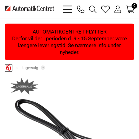
0
bars
phone
magnifying
heart
user
light
light
glass
light
light
light
AUTOMATIKCENTRET FLYTTER
Derfor vil der i perioden d. 9 - 15 September være
længere leveringstid. Se nærmere info under
nyheder.
Lagersalg