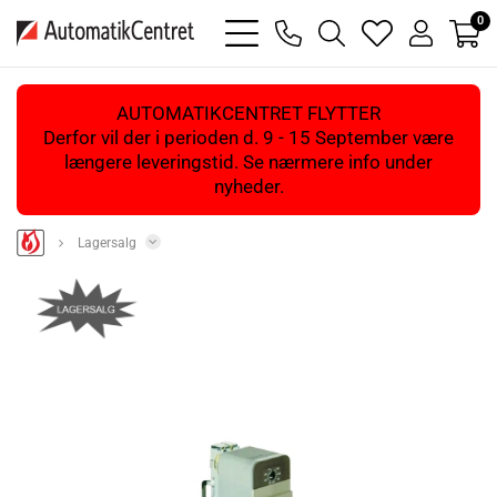
0
bars
phone
magnifying
heart
user
light
light
glass
light
light
light
AUTOMATIKCENTRET FLYTTER
Derfor vil der i perioden d. 9 - 15 September være
længere leveringstid. Se nærmere info under
nyheder.
Lagersalg