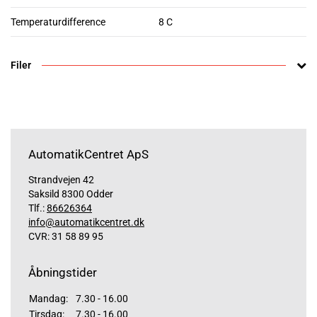
Temperaturdifference
8 C
Filer
AutomatikCentret ApS
Strandvejen 42
Saksild 8300 Odder
Tlf.:
86626364
info@automatikcentret.dk
CVR: 31 58 89 95
Åbningstider
Mandag:
7.30 - 16.00
Tirsdag:
7.30 - 16.00