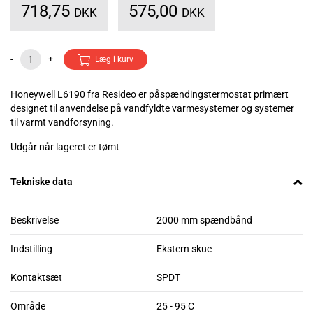
718,75
575,00
DKK
DKK
-
+
Læg i kurv
Honeywell L6190 fra Resideo er påspændingstermostat primært
designet til anvendelse på vandfyldte varmesystemer og systemer
til varmt vandforsyning.
Udgår når lageret er tømt
Tekniske data
Beskrivelse
2000 mm spændbånd
Indstilling
Ekstern skue
Kontaktsæt
SPDT
Område
25 - 95 C