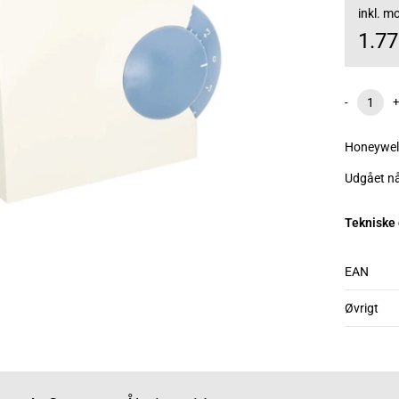
inkl. 
1.7
-
+
Honeywell
Udgået nå
Tekniske
EAN
Øvrigt