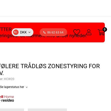
YTTER
0
heart
user
DKK
Kr.
86 62 63 64
veringstid. Se nærmere info under nyheder.
light
light
ØLERE TRÅDLØS ZONESTYRING FOR
V.
er:
HCW20
Se lagerstatus her