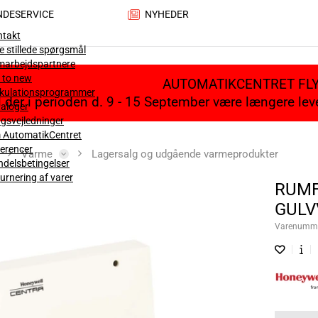
NDESERVICE
NYHEDER
ntakt
e stillede spørgsmål
marbejdspartnere
 to new
AUTOMATIKCENTRET FL
lkulationsprogrammer
il der i perioden d. 9 - 15 September være længere le
aloger
gsvejledninger
 AutomatikCentret
erencer
Varme
Lagersalg og udgående varmeprodukter
delsbetingelser
urnering af varer
RUMF
GULV
Varenumm