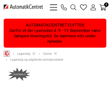
0
bars
phone
magnifying
heart
user
light
light
glass
light
light
light
AUTOMATIKCENTRET FLYTTER
Derfor vil der i perioden d. 9 - 15 September være
længere leveringstid. Se nærmere info under
nyheder.
Lagersalg
Varme
Lagersalg og udgående varmeprodukter