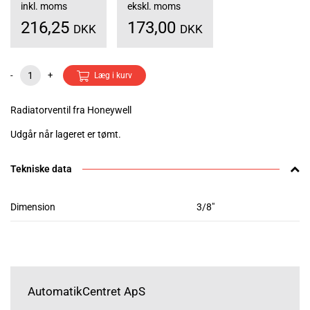
inkl. moms
ekskl. moms
216,25
173,00
DKK
DKK
-
+
Læg i kurv
Radiatorventil fra Honeywell
Udgår når lageret er tømt.
Tekniske data
Dimension
3/8"
AutomatikCentret ApS