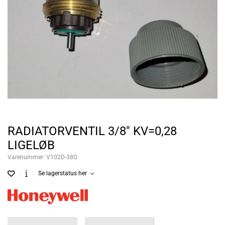
RADIATORVENTIL 3/8" KV=0,28
LIGELØB
Varenummer:
V102D-38G
Se lagerstatus her