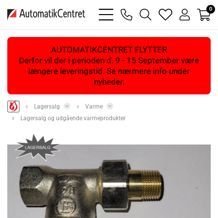
0
bars
phone
magnifying
heart
user
light
light
glass
light
light
light
AUTOMATIKCENTRET FLYTTER
Derfor vil der i perioden d. 9 - 15 September være
længere leveringstid. Se nærmere info under
nyheder.
Lagersalg
Varme
Lagersalg og udgående varmeprodukter