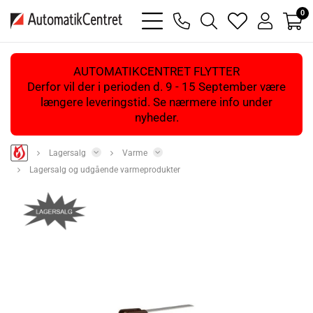
0
bars
phone
magnifying
heart
user
light
light
glass
light
light
light
AUTOMATIKCENTRET FLYTTER
Derfor vil der i perioden d. 9 - 15 September være
længere leveringstid. Se nærmere info under
nyheder.
Lagersalg
Varme
Lagersalg og udgående varmeprodukter