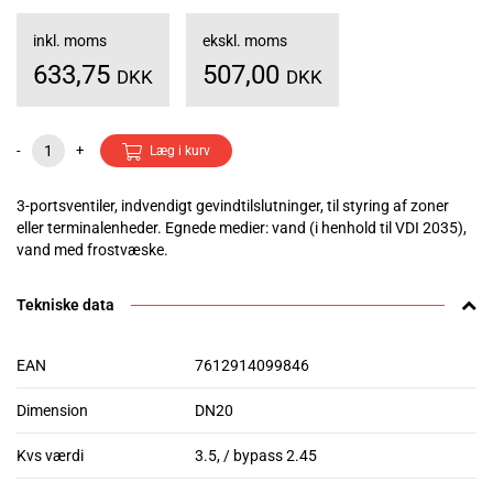
inkl. moms
ekskl. moms
633,75
507,00
DKK
DKK
-
+
Læg i kurv
3-portsventiler, indvendigt gevindtilslutninger, til styring af zoner
eller terminalenheder. Egnede medier: vand (i henhold til VDI 2035),
vand med frostvæske.
Tekniske data
EAN
7612914099846
Dimension
DN20
Kvs værdi
3.5, / bypass 2.45