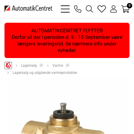
0
bars
phone
magnifying
heart
user
light
light
glass
light
light
light
AUTOMATIKCENTRET FLYTTER
Derfor vil der i perioden d. 9 - 15 September være
længere leveringstid. Se nærmere info under
nyheder.
Lagersalg
Varme
Lagersalg og udgående varmeprodukter