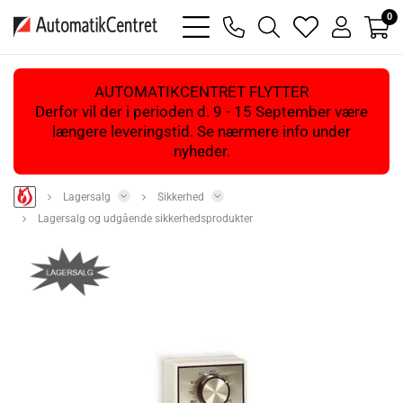
0
bars
phone
magnifying
heart
user
light
light
glass
light
light
light
AUTOMATIKCENTRET FLYTTER
Derfor vil der i perioden d. 9 - 15 September være
længere leveringstid. Se nærmere info under
nyheder.
Lagersalg
Sikkerhed
Lagersalg og udgående sikkerhedsprodukter