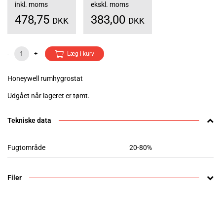
inkl. moms
ekskl. moms
478,75
383,00
DKK
DKK
-
+
Læg i kurv
Honeywell rumhygrostat
Udgået når lageret er tømt.
Tekniske data
Fugtområde
20-80%
Filer