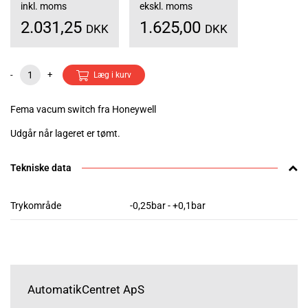
inkl. moms
ekskl. moms
2.031,25
1.625,00
DKK
DKK
-
+
Læg i kurv
Fema vacum switch fra Honeywell
Udgår når lageret er tømt.
Tekniske data
Trykområde
-0,25bar - +0,1bar
AutomatikCentret ApS