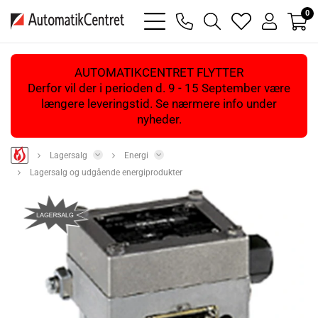
0
bars
phone
magnifying
heart
user
light
light
glass
light
light
light
AUTOMATIKCENTRET FLYTTER
Derfor vil der i perioden d. 9 - 15 September være
længere leveringstid. Se nærmere info under
nyheder.
Lagersalg
Energi
Lagersalg og udgående energiprodukter