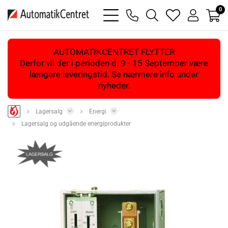
0
bars
phone
magnifying
heart
user
light
light
glass
light
light
light
AUTOMATIKCENTRET FLYTTER
Derfor vil der i perioden d. 9 - 15 September være
længere leveringstid. Se nærmere info under
nyheder.
Lagersalg
Energi
Lagersalg og udgående energiprodukter