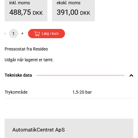
inkl. moms
ekskl. moms
488,75
391,00
DKK
DKK
-
+
Læg i kurv
Pressostat fra Resideo
Udgår når lageret er tømt.
Tekniske data
Trykområde
1,5-20 bar
AutomatikCentret ApS