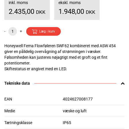
inkl. moms
ekskl. moms
2.435,00
1.948,00
DKK
DKK
-
+
Læg i kurv
Honeywell Fema Flowføleren SWF62 kombineret med ASW 454
giver en pålidelig overvågning af strømningen i væsker.
Følsomheden kan justeres nøjagtigt med et groft og et fint
potentiometer.
Skiftestatus er angivet med en LED.
Tekniske data
EAN
4024627008177
Medie
væske og luft
Tætningsklasse
IP65