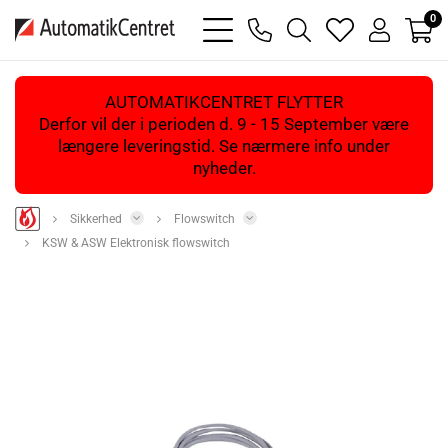
0
bars
phone
magnifying
heart
user
light
light
glass
light
light
light
AUTOMATIKCENTRET FLYTTER
Derfor vil der i perioden d. 9 - 15 September være
længere leveringstid. Se nærmere info under
nyheder.
Sikkerhed
Flowswitch
KSW & ASW Elektronisk flowswitch