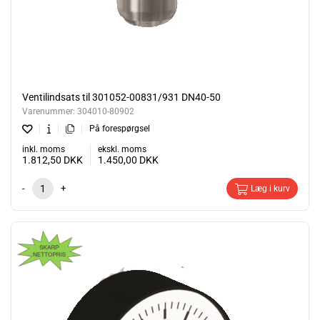
Ventilindsats til 301052-00831/931 DN40-50
Varenummer:
304010-80902
På forespørgsel
inkl. moms
ekskl. moms
1.812,50
DKK
1.450,00
DKK
-
+
Læg i kurv