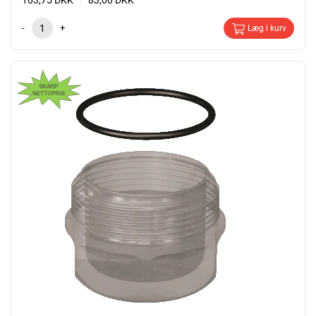
103,75
DKK
83,00
DKK
-
+
Læg i kurv