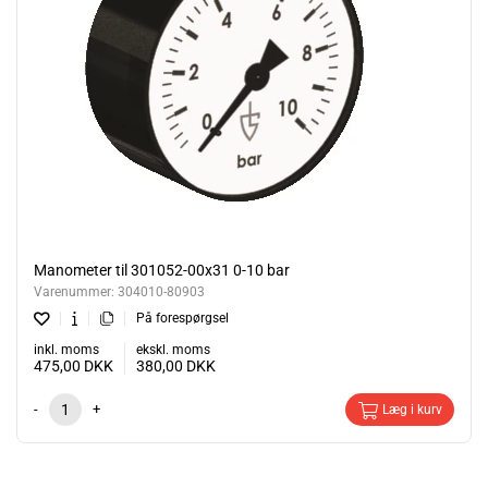
Manometer til 301052-00x31 0-10 bar
Varenummer:
304010-80903
På forespørgsel
inkl. moms
ekskl. moms
475,00
DKK
380,00
DKK
-
+
Læg i kurv