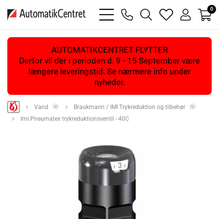
0
bars
phone
magnifying
heart
user
light
light
glass
light
light
light
AUTOMATIKCENTRET FLYTTER
Derfor vil der i perioden d. 9 - 15 September være
længere leveringstid. Se nærmere info under
nyheder.
Vand
Braukmann / IMI Trykreduktion og tilbehør
Imi Pneumatex trykreduktionsventil - 40C