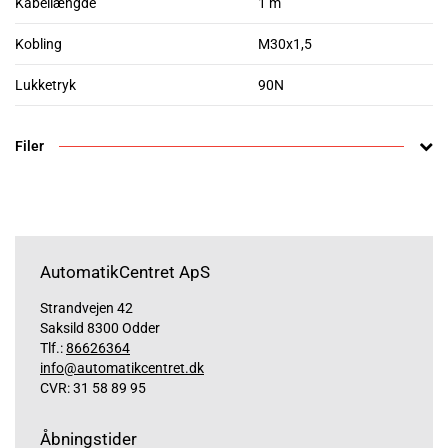
Kabellængde
1 m
Kobling
M30x1,5
Lukketryk
90N
Filer
AutomatikCentret ApS
Strandvejen 42
Saksild 8300 Odder
Tlf.:
86626364
info@automatikcentret.dk
CVR: 31 58 89 95
Åbningstider