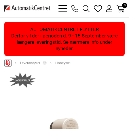
0
bars
phone
magnifying
heart
user
light
light
glass
light
light
light
AUTOMATIKCENTRET FLYTTER
Derfor vil der i perioden d. 9 - 15 September være
længere leveringstid. Se nærmere info under
nyheder.
Leverandører
Honeywell