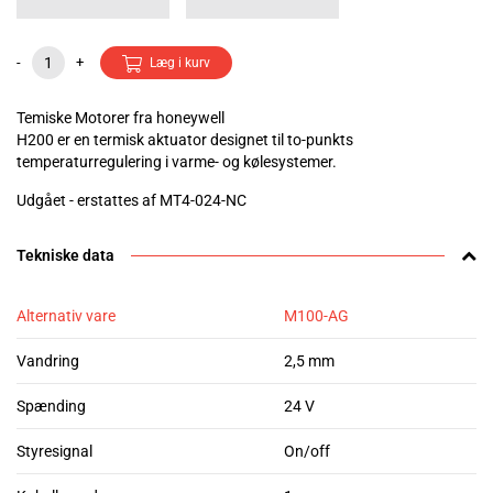
-
+
Læg i kurv
Temiske Motorer fra honeywell
H200 er en termisk aktuator designet til to-punkts
temperaturregulering i varme- og kølesystemer.
Udgået - erstattes af MT4-024-NC
Tekniske data
Alternativ vare
M100-AG
Vandring
2,5 mm
Spænding
24 V
Styresignal
On/off