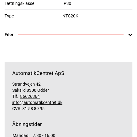
Tætningsklasse
IP30
Type
NTC20K
Filer
AutomatikCentret ApS
Strandvejen 42
Saksild 8300 Odder
Tlf.:
86626364
info@automatikcentret.dk
CVR: 31 58 89 95
Åbningstider
Mandag:
7.30 - 16.00