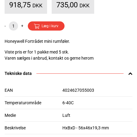
918,75
735,00
DKK
DKK
-
+
Læg i kurv
Honeywell Fortrådet mini rumføler.
Viste pris er for 1 pakke med 5 stk.
Varen sælges i anbrud, kontakt os gerne herom
Tekniske data
EAN
4024627055003
Temperaturområde
6-40C
Medie
Luft
Beskrivelse
HxBxD - 56x46x19,3 mm