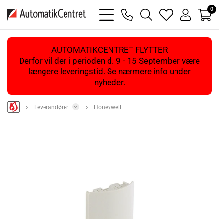
0
bars
phone
magnifying
heart
user
light
light
glass
light
light
light
AUTOMATIKCENTRET FLYTTER
Derfor vil der i perioden d. 9 - 15 September være
længere leveringstid. Se nærmere info under
nyheder.
Leverandører
Honeywell