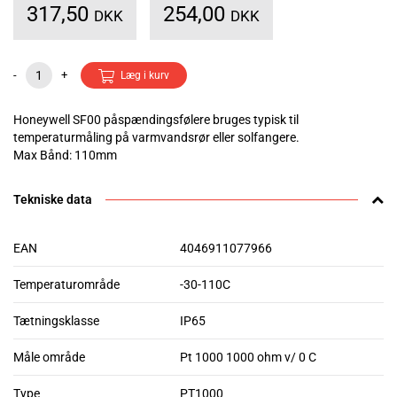
317,50
254,00
DKK
DKK
-
+
Læg i kurv
Honeywell SF00 påspændingsfølere bruges typisk til
temperaturmåling på varmvandsrør eller solfangere.
Max Bånd: 110mm
Tekniske data
EAN
4046911077966
Temperaturområde
-30-110C
Tætningsklasse
IP65
Måle område
Pt 1000 1000 ohm v/ 0 C
Type
PT1000