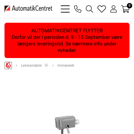
0
bars
phone
magnifying
heart
user
light
light
glass
light
light
light
AUTOMATIKCENTRET FLYTTER
Derfor vil der i perioden d. 9 - 15 September være
længere leveringstid. Se nærmere info under
nyheder.
Leverandører
Honeywell