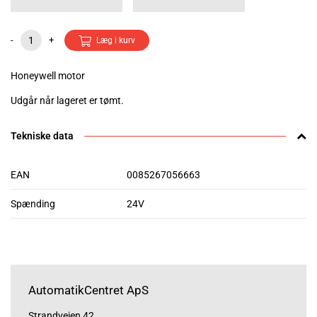
-
+
Læg i kurv
Honeywell motor
Udgår når lageret er tømt.
Tekniske data
EAN
0085267056663
Spænding
24V
AutomatikCentret ApS
Strandvejen 42