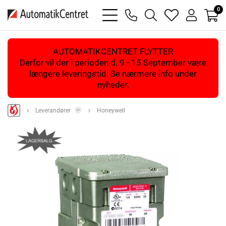
0
bars
phone
magnifying
heart
user
light
light
glass
light
light
light
AUTOMATIKCENTRET FLYTTER
Derfor vil der i perioden d. 9 - 15 September være
længere leveringstid. Se nærmere info under
nyheder.
Leverandører
Honeywell