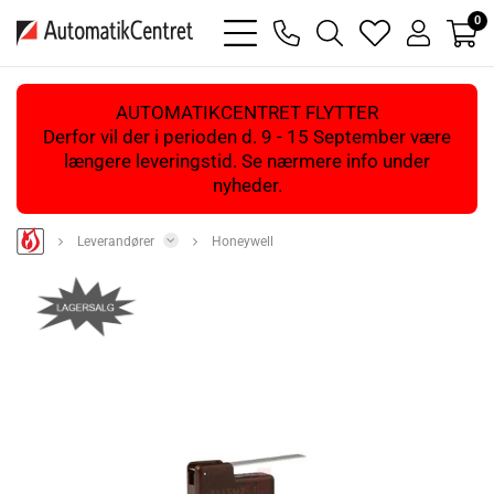
0
bars
phone
magnifying
heart
user
light
light
glass
light
light
light
AUTOMATIKCENTRET FLYTTER
Derfor vil der i perioden d. 9 - 15 September være
længere leveringstid. Se nærmere info under
nyheder.
Leverandører
Honeywell