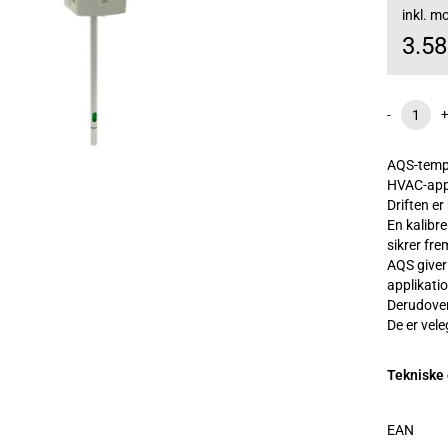
inkl. 
3.5
-
+
AQS-tempe
HVAC-appl
Driften er
En kalibr
sikrer fre
AQS giver
applikatio
Derudover
De er vel
Tekniske
EAN