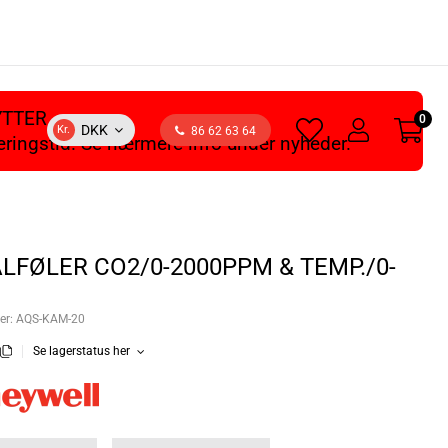
YTTER
0
heart
user
DKK
Kr.
86 62 63 64
veringstid. Se nærmere info under nyheder.
light
light
LFØLER CO2/0-2000PPM & TEMP./0-
er:
AQS-KAM-20
Se lagerstatus her