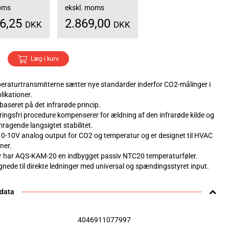
moms
ekskl. moms
86,25
2.869,00
DKK
DKK
Læg i kurv
raturtransmitterne sætter nye standarder inderfor CO2-målinger i
ikationer.
 baseret på det infrarøde princip.
eringsfri procedure kompenserer for ældning af den infrarøde kilde og
mragende langsigtet stabilitet.
 0-10V analog output for CO2 og temperatur og er designet til HVAC
ner.
 har AQS-KAM-20 en indbygget passiv NTC20 temperaturføler.
egnede til direkte ledninger med universal og spændingsstyret input.
 data
4046911077997