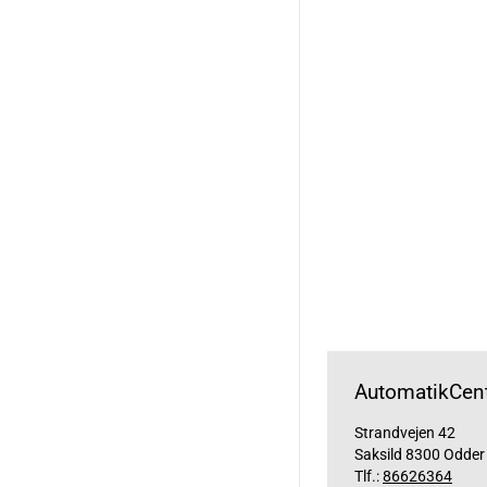
AutomatikCent
Strandvejen 42
Saksild 8300 Odder
Tlf.:
86626364