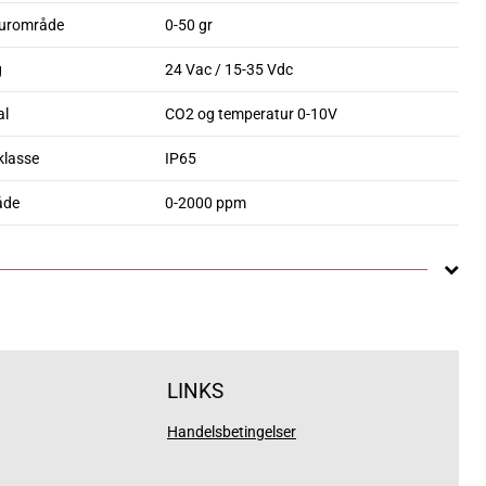
urområde
0-50 gr
g
24 Vac / 15-35 Vdc
al
CO2 og temperatur 0-10V
klasse
IP65
åde
0-2000 ppm
LINKS
Handelsbetingelser