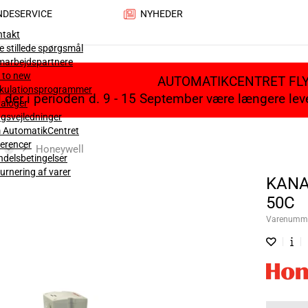
NDESERVICE
NYHEDER
ntakt
e stillede spørgsmål
marbejdspartnere
 to new
AUTOMATIKCENTRET FL
lkulationsprogrammer
il der i perioden d. 9 - 15 September være længere le
aloger
gsvejledninger
 AutomatikCentret
erencer
Honeywell
delsbetingelser
urnering af varer
KANA
50C
Varenumm