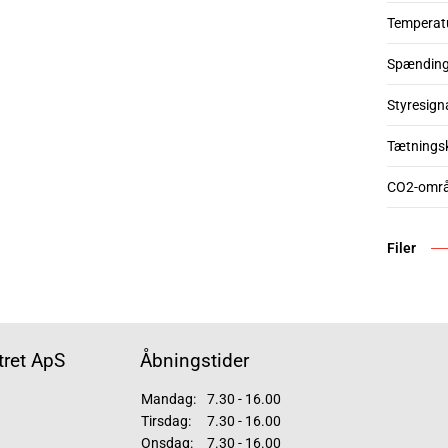
Temperat
Spændin
Styresign
Tætnings
CO2-omr
Filer
ret ApS
Åbningstider
Mandag:
7.30 - 16.00
Tirsdag:
7.30 - 16.00
Onsdag:
7.30 - 16.00