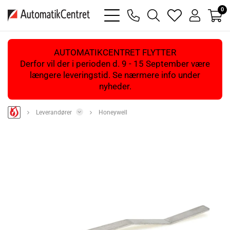
0
bars
phone
magnifying
heart
user
light
light
glass
light
light
light
AUTOMATIKCENTRET FLYTTER
Derfor vil der i perioden d. 9 - 15 September være
længere leveringstid. Se nærmere info under
nyheder.
Leverandører
Honeywell