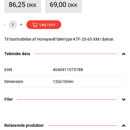
86,25
69,00
DKK
DKK
-
+
Læg i kurv
Til fastholdelse af Honeywell følertype KTF-20-65-XM i dykrør.
Tekniske data
EAN
4046911075788
Dimension
120x10mm
Filer
Relaterede produkter