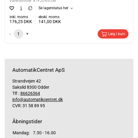
Varenummer:
KTF20-65-2M
Se lagerstatus her
inkl. moms
ekskl. moms
176,25
DKK
141,00
DKK
-
+
Læg i kurv
AutomatikCentret ApS
Strandvejen 42
Saksild 8300 Odder
Tlf.:
86626364
info@automatikcentret.dk
CVR: 31 58 89 95
Åbningstider
Mandag:
7.30 - 16.00