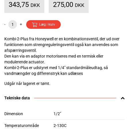
343,75
275,00
DKK
DKK
-
+
Læg i kurv
Kombi-2-Plus fra Honeywell er en kombinationsventil, der ud over
funktionen som strengreguleringsventil også kan anvendes som
afspærringsventil.
Den kan via en adaptor motoriseres med en termisk eller
modulerende actuator.
Kombi-2-Plus er udstyret med 1/4" standardmåleudtag, så
vandmængder og differenstryk kan udlæses
Udgår når lageret er tømt.
Tekniske data
Dimension
1/2"
Temperaturområde
2-130C