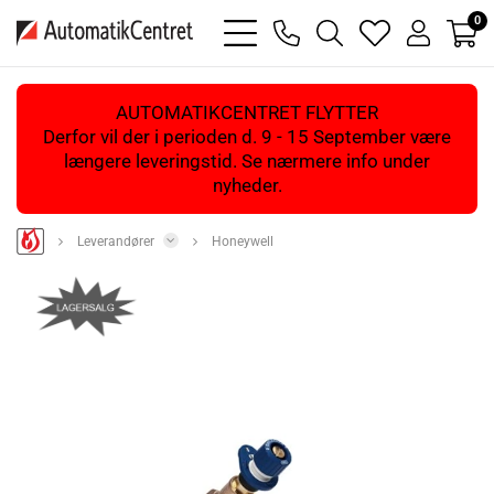
0
bars
phone
magnifying
heart
user
light
light
glass
light
light
light
AUTOMATIKCENTRET FLYTTER
Derfor vil der i perioden d. 9 - 15 September være
længere leveringstid. Se nærmere info under
nyheder.
Leverandører
Honeywell