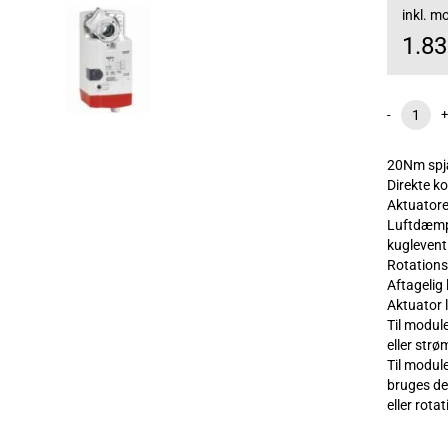
inkl. 
1.8
-
+
20Nm spj
Direkte k
Aktuatorer
Luftdæmpe
kugleventi
Rotations
Aftagelig
Aktuator 
Til modul
eller strø
Til modul
bruges den
eller rotat