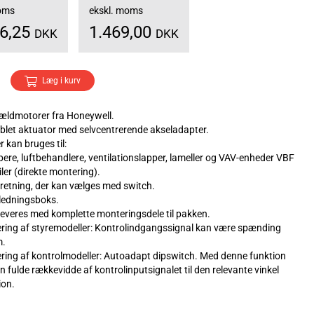
moms
ekskl. moms
36,25
1.469,00
DKK
DKK
Læg i kurv
ældmotorer fra Honeywell.
oblet aktuator med selvcentrerende akseladapter.
 kan bruges til:
re, luftbehandlere, ventilationslapper, lameller og VAV-enheder VBF
ler (direkte montering).
retning, der kan vælges med switch.
 ledningsboks.
leveres med komplette monteringsdele til pakken.
ering af styremodeller: Kontrolindgangssignal kan være spænding
m.
ering af kontrolmodeller: Autoadapt dipswitch. Med denne funktion
 fulde rækkevidde af kontrolinputsignalet til den relevante vinkel
ion.