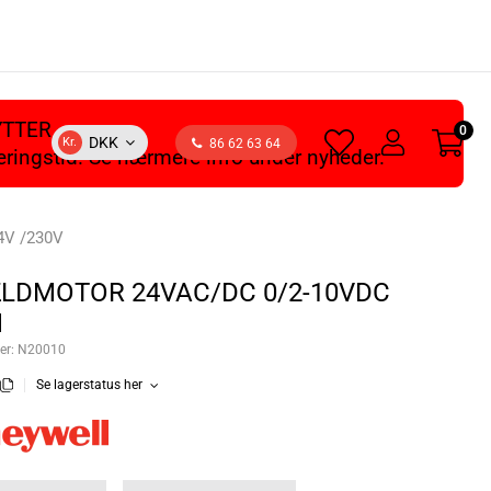
YTTER
0
heart
user
DKK
Kr.
86 62 63 64
veringstid. Se nærmere info under nyheder.
light
light
4V /230V
LDMOTOR 24VAC/DC 0/2-10VDC
M
er:
N20010
Se lagerstatus her