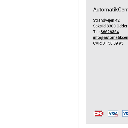
AutomatikCent
Strandvejen 42
Saksild 8300 Odder
Tlf.:
86626364
info@automatikcen
CVR: 31 58 89 95