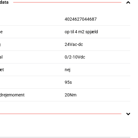
 data
4024627044687
se
op til 4 m2 spjæld
g
24Vac-dc
al
0/2-10Vdc
æt
nej
95s
 drejemoment
20Nm