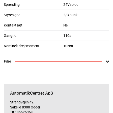
Spænding
24Vac-dc
Styresignal
2/3 punkt
Kontaktsæt
Nej
Gangtid
110s
Nominelt drejemoment
10Nm
Filer
AutomatikCentret ApS
Strandvejen 42
Saksild 8300 Odder
Tlf.:
86626364