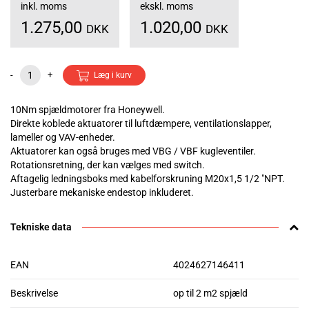
inkl. moms
ekskl. moms
1.275,00
1.020,00
DKK
DKK
-
+
Læg i kurv
10Nm spjældmotorer fra Honeywell.
Direkte koblede aktuatorer til luftdæmpere, ventilationslapper,
lameller og VAV-enheder.
Aktuatorer kan også bruges med VBG / VBF kugleventiler.
Rotationsretning, der kan vælges med switch.
Aftagelig ledningsboks med kabelforskruning M20x1,5 1/2 "NPT.
Justerbare mekaniske endestop inkluderet.
Tekniske data
EAN
4024627146411
Beskrivelse
op til 2 m2 spjæld