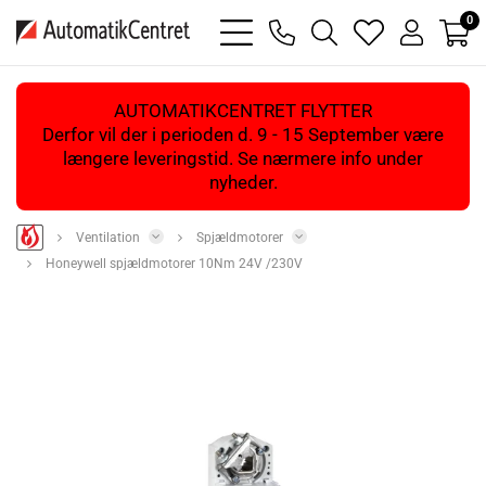
0
bars
phone
magnifying
heart
user
light
light
glass
light
light
light
AUTOMATIKCENTRET FLYTTER
Derfor vil der i perioden d. 9 - 15 September være
længere leveringstid. Se nærmere info under
nyheder.
Ventilation
Spjældmotorer
Honeywell spjældmotorer 10Nm 24V /230V