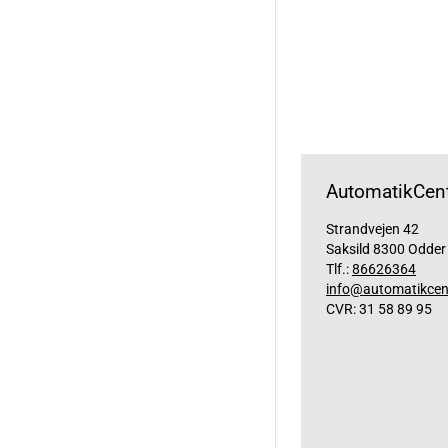
AutomatikCent
Strandvejen 42
Saksild 8300 Odder
Tlf.:
86626364
info@automatikcen
CVR: 31 58 89 95