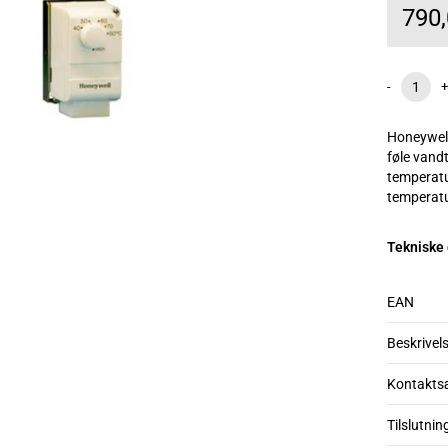
790
-
+
Honeywell
føle vand
temperatu
temperatu
Tekniske
EAN
Beskrivel
Kontakts
Tilslutnin