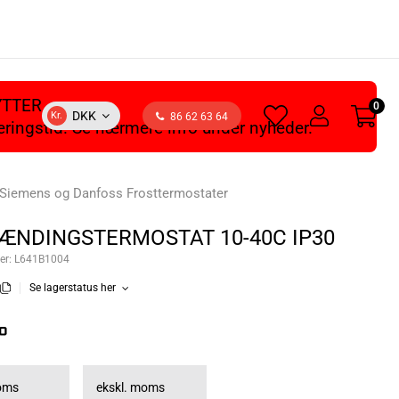
YTTER
0
heart
user
DKK
Kr.
86 62 63 64
veringstid. Se nærmere info under nyheder.
light
light
 Siemens og Danfoss Frosttermostater
ÆNDINGSTERMOSTAT 10-40C IP30
er:
L641B1004
Se lagerstatus her
moms
ekskl. moms