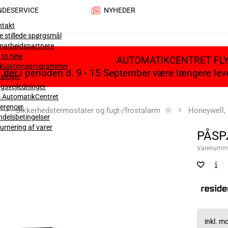
NDESERVICE
NYHEDER
ntakt
e stillede spørgsmål
marbejdspartnere
 to new
AUTOMATIKCENTRET FL
lkulationsprogrammer
il der i perioden d. 9 - 15 September være længere le
aloger
gsvejledninger
 AutomatikCentret
erencer
Sikkerhedstermostater og fugt-/frostalarm
Honeywell,
delsbetingelser
urnering af varer
PÅSP
Varenumm
inkl. 