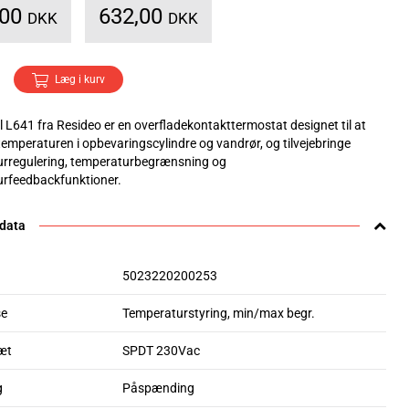
,00
632,00
DKK
DKK
Læg i kurv
 L641 fra Resideo er en overfladekontakttermostat designet til at
temperaturen i opbevaringscylindre og vandrør, og tilvejebringe
rregulering, temperaturbegrænsning og
rfeedbackfunktioner.
 data
5023220200253
se
Temperaturstyring, min/max begr.
æt
SPDT 230Vac
g
Påspænding