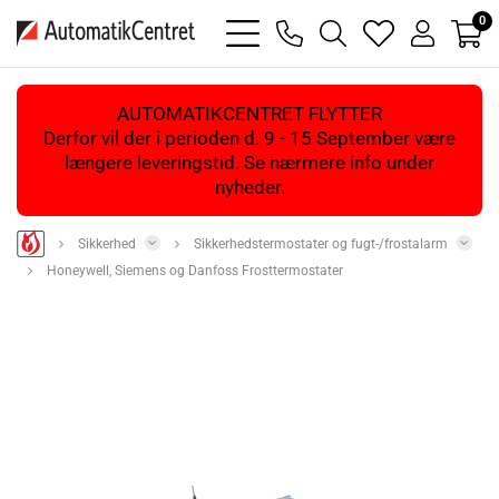
0
bars
phone
magnifying
heart
user
light
light
glass
light
light
light
AUTOMATIKCENTRET FLYTTER
Derfor vil der i perioden d. 9 - 15 September være
længere leveringstid. Se nærmere info under
nyheder.
Sikkerhed
Sikkerhedstermostater og fugt-/frostalarm
Honeywell, Siemens og Danfoss Frosttermostater