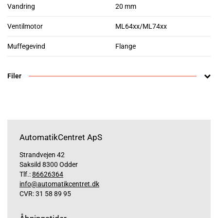
Vandring
20 mm
Ventilmotor
ML64xx/ML74xx
Muffegevind
Flange
Filer
AutomatikCentret ApS
Strandvejen 42
Saksild 8300 Odder
Tlf.:
86626364
info@automatikcentret.dk
CVR: 31 58 89 95