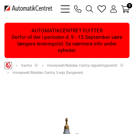
0
bars
phone
magnifying
heart
user
light
light
glass
light
light
light
AUTOMATIKCENTRET FLYTTER
Derfor vil der i perioden d. 9 - 15 September være
længere leveringstid. Se nærmere info under
nyheder.
Varme
Honeywell/Resideo Centra reguleringsventil
Honeywell/Resideo Centra 3-vejs flangevent