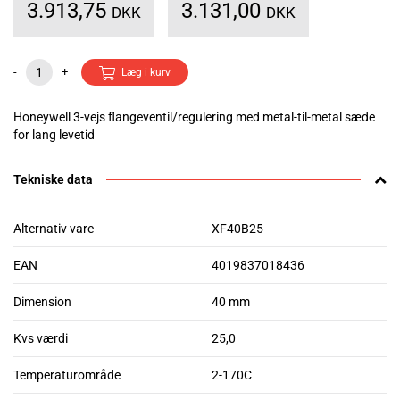
3.913,75
3.131,00
DKK
DKK
-
+
Læg i kurv
Honeywell 3-vejs flangeventil/regulering med metal-til-metal sæde
for lang levetid
Tekniske data
Alternativ vare
XF40B25
EAN
4019837018436
Dimension
40 mm
Kvs værdi
25,0
Temperaturområde
2-170C