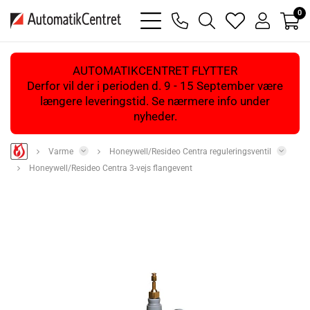
0
bars
phone
magnifying
heart
user
light
light
glass
light
light
light
AUTOMATIKCENTRET FLYTTER
Derfor vil der i perioden d. 9 - 15 September være
længere leveringstid. Se nærmere info under
nyheder.
Varme
Honeywell/Resideo Centra reguleringsventil
Honeywell/Resideo Centra 3-vejs flangevent