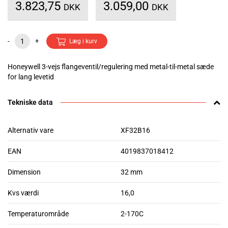
3.823,75
3.059,00
DKK
DKK
-
+
Læg i kurv
Honeywell 3-vejs flangeventil/regulering med metal-til-metal sæde
for lang levetid
Tekniske data
Alternativ vare
XF32B16
EAN
4019837018412
Dimension
32 mm
Kvs værdi
16,0
Temperaturområde
2-170C