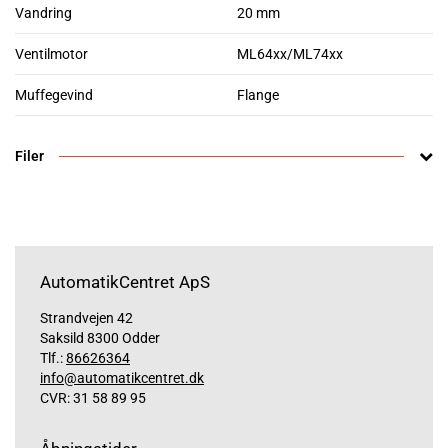
Vandring
20 mm
Ventilmotor
ML64xx/ML74xx
Muffegevind
Flange
Filer
AutomatikCentret ApS
Strandvejen 42
Saksild 8300 Odder
Tlf.:
86626364
info@automatikcentret.dk
CVR: 31 58 89 95