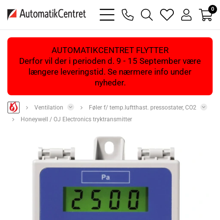
0
bars
phone
magnifying
heart
user
light
light
glass
light
light
light
AUTOMATIKCENTRET FLYTTER
Derfor vil der i perioden d. 9 - 15 September være
længere leveringstid. Se nærmere info under
nyheder.
Ventilation
Føler f/ temp.luftthast. pressostater, CO2
Honeywell / OJ Electronics tryktransmitter