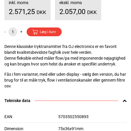
inkl. moms
ekskl. moms
2.571,25
2.057,00
DKK
DKK
-
+
Læg i kurv
Denne klassiske tryktransmitter fra OJ electronics er en favorit
blandt kvalitetsbevidste fagfolk over hele verden.
Denne fleksible enhed måler flow/pa med imponerende nøjagtighed
og kan bruges hvor som helst du ønsker et specifikt undertryk.
Fås i fem varianter, med eller uden display - vælg den version, du har
brug for til at måle tryk, flow i ventilationskanaler eller gennem filtre
osv.
Tekniske data
EAN
5703502550893
Dimension
75x36x91mm