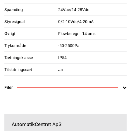
Spænding
24Vac/14-28Vdc
Styresignal
0/2-10Vdc/4-20mA
Øvrigt
Flowberegn i 14 omr.
Trykområde
-50-2500Pa
Tætningsklasse
IP54
Tilslutningssæt
Ja
Filer
AutomatikCentret ApS