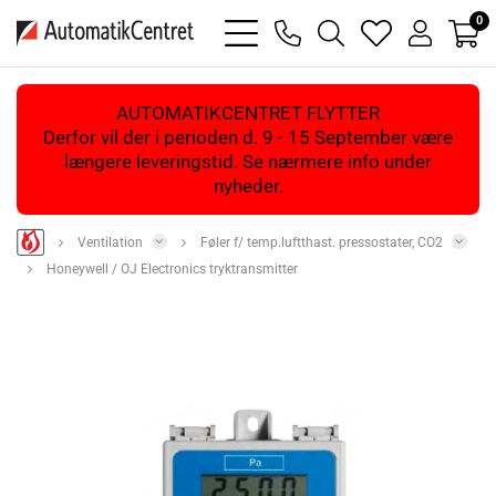
0
bars
phone
magnifying
heart
user
light
light
glass
light
light
light
AUTOMATIKCENTRET FLYTTER
Derfor vil der i perioden d. 9 - 15 September være
længere leveringstid. Se nærmere info under
nyheder.
Ventilation
Føler f/ temp.luftthast. pressostater, CO2
Honeywell / OJ Electronics tryktransmitter