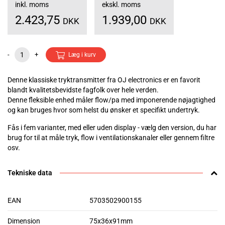
inkl. moms
ekskl. moms
2.423,75
1.939,00
DKK
DKK
-
+
Læg i kurv
Denne klassiske tryktransmitter fra OJ electronics er en favorit
blandt kvalitetsbevidste fagfolk over hele verden.
Denne fleksible enhed måler flow/pa med imponerende nøjagtighed
og kan bruges hvor som helst du ønsker et specifikt undertryk.
Fås i fem varianter, med eller uden display - vælg den version, du har
brug for til at måle tryk, flow i ventilationskanaler eller gennem filtre
osv.
Tekniske data
EAN
5703502900155
Dimension
75x36x91mm