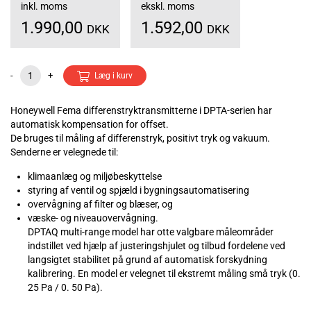
inkl. moms
ekskl. moms
1.990,00
1.592,00
DKK
DKK
-
+
Læg i kurv
Honeywell Fema differenstryktransmitterne i DPTA-serien har
automatisk kompensation for offset.
De bruges til måling af differenstryk, positivt tryk og vakuum.
Senderne er velegnede til:
klimaanlæg og miljøbeskyttelse
styring af ventil og spjæld i bygningsautomatisering
overvågning af filter og blæser, og
væske- og niveauovervågning.
DPTAQ multi-range model har otte valgbare måleområder
indstillet ved hjælp af justeringshjulet og tilbud fordelene ved
langsigtet stabilitet på grund af automatisk forskydning
kalibrering. En model er velegnet til ekstremt måling små tryk (0.
25 Pa / 0. 50 Pa).