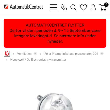
0
bars
phone
magnifying
heart
user
light
light
glass
light
light
light
AUTOMATIKCENTRET FLYTTER
Derfor vil der i perioden d. 9 - 15 September være
længere leveringstid. Se nærmere info under
nyheder.
Ventilation
Føler f/ temp.luftthast. pressostater, CO2
Honeywell / OJ Electronics tryktransmitter