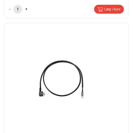
-
+
Læg i kurv