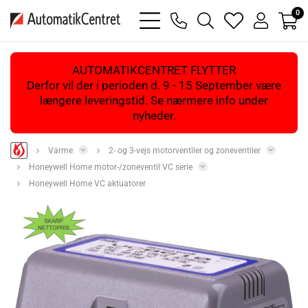
0
bars
phone
magnifying
heart
user
light
light
glass
light
light
light
AUTOMATIKCENTRET FLYTTER
Derfor vil der i perioden d. 9 - 15 September være
længere leveringstid. Se nærmere info under
nyheder.
Varme
2- og 3-vejs motorventiler og zoneventiler
Honeywell Home motor-/zoneventil VC serie
Honeywell Home VC aktuatorer