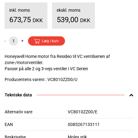
inkl. moms
ekskl. moms
673,75
539,00
DKK
DKK
-
+
Læg i kurv
Honeywell Home motor fra Resideo til VC ventilserien af
zone-/motorventiler.
Passer på alle 2 og 3-vejs ventiler i VC Serien
Producentens varenr.: VC8010ZZ00/U
Tekniske data
Alternativ vare
VC8010ZZ00/E
EAN
0085267133111
Beskrivelse
Molex stik