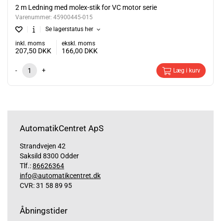
2 m Ledning med molex-stik for VC motor serie
Varenummer:
45900445-015
Se lagerstatus her
inkl. moms
ekskl. moms
207,50
DKK
166,00
DKK
-
+
Læg i kurv
AutomatikCentret ApS
Strandvejen 42
Saksild 8300 Odder
Tlf.:
86626364
info@automatikcentret.dk
CVR: 31 58 89 95
Åbningstider