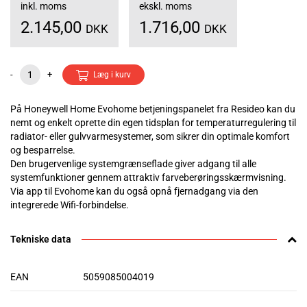
inkl. moms
ekskl. moms
2.145,00
1.716,00
DKK
DKK
-
+
Læg i kurv
På Honeywell Home Evohome betjeningspanelet fra Resideo kan du
nemt og enkelt oprette din egen tidsplan for temperaturregulering til
radiator- eller gulvvarmesystemer, som sikrer din optimale komfort
og besparrelse.
Den brugervenlige systemgrænseflade giver adgang til alle
systemfunktioner gennem attraktiv farveberøringsskærmvisning.
Via app til Evohome kan du også opnå fjernadgang via den
integrerede Wifi-forbindelse.
Tekniske data
EAN
5059085004019