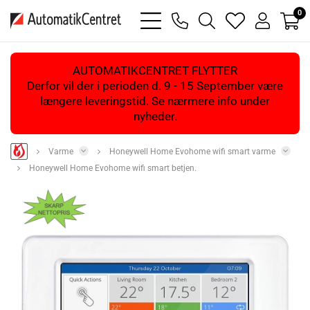
0
bars
phone
magnifying
heart
user
light
light
glass
light
light
light
AUTOMATIKCENTRET FLYTTER
Derfor vil der i perioden d. 9 - 15 September være
længere leveringstid. Se nærmere info under
nyheder.
Varme
Honeywell Home Evohome wifi smart varme
Honeywell Home Evohome wifi smart betjen.