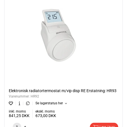
Elektronisk radiatortermostat m/vip disp RE Erstatning: HR93
Varenummer:
HR92
Se lagerstatus her
inkl. moms
ekskl. moms
841,25
DKK
673,00
DKK
-
+