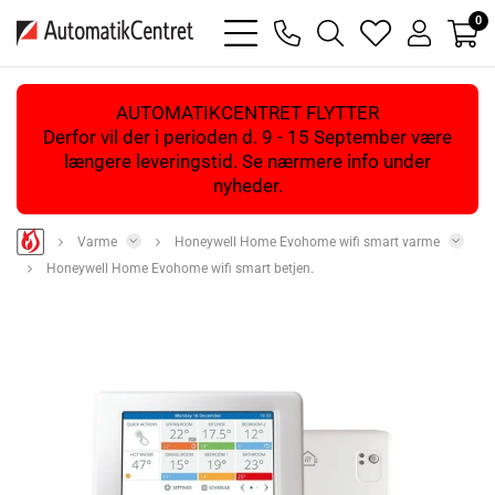
0
bars
phone
magnifying
heart
user
light
light
glass
light
light
light
AUTOMATIKCENTRET FLYTTER
Derfor vil der i perioden d. 9 - 15 September være
længere leveringstid. Se nærmere info under
nyheder.
Varme
Honeywell Home Evohome wifi smart varme
Honeywell Home Evohome wifi smart betjen.