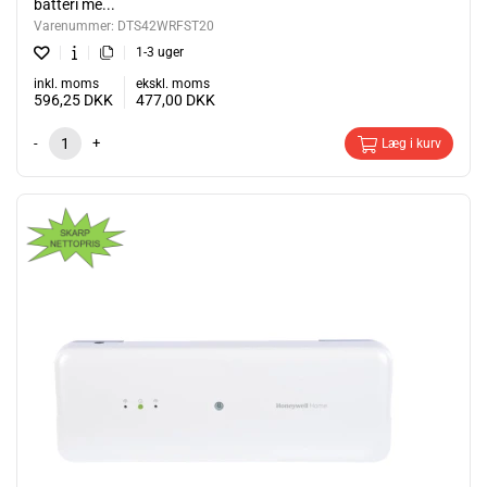
batteri me...
Varenummer:
DTS42WRFST20
1-3 uger
inkl. moms
ekskl. moms
596,25
DKK
477,00
DKK
-
+
Læg i kurv