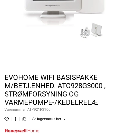
EVOHOME WIFI BASISPAKKE
M/BETJ.ENHED. ATC928G3000 ,
STRØMFORSYNING OG
VARMEPUMPE-/KEDELRELÆ
Varenummer:
ATP921R3100
Se lagerstatus her