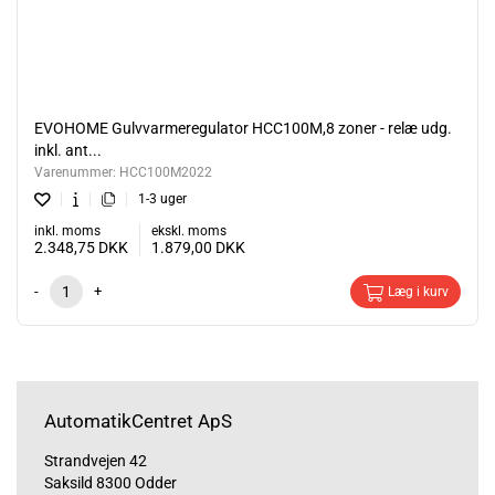
EVOHOME Gulvvarmeregulator HCC100M,8 zoner - relæ udg.
inkl. ant...
Varenummer:
HCC100M2022
1-3 uger
inkl. moms
ekskl. moms
2.348,75
DKK
1.879,00
DKK
-
+
Læg i kurv
AutomatikCentret ApS
Strandvejen 42
Saksild 8300 Odder