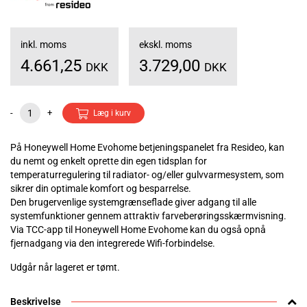
inkl. moms
ekskl. moms
4.661,25
3.729,00
DKK
DKK
-
+
Læg i kurv
På Honeywell Home Evohome betjeningspanelet fra Resideo, kan
du nemt og enkelt oprette din egen tidsplan for
temperaturregulering til radiator- og/eller gulvvarmesystem, som
sikrer din optimale komfort og besparrelse.
Den brugervenlige systemgrænseflade giver adgang til alle
systemfunktioner gennem attraktiv farveberøringsskærmvisning.
Via TCC-app til Honeywell Home Evohome kan du også opnå
fjernadgang via den integrerede Wifi-forbindelse.
Udgår når lageret er tømt.
Beskrivelse