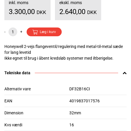
inkl. moms
ekskl. moms
3.300,00
2.640,00
DKK
DKK
-
+
Læg i kurv
Honeywell 2-vejs flangeventil/regulering med metal-til-metal sæde
for lang levetid
Ikke egnet til brug i åbent kredsløb systemer med iltberigelse.
Tekniske data
Alternativ vare
DF32B16CI
EAN
4019837017576
Dimension
32mm
Kvs værdi
16