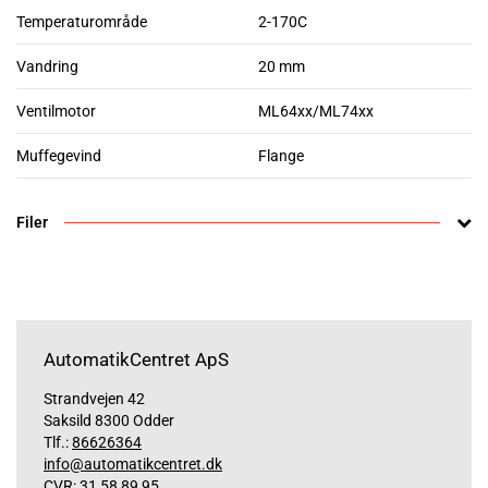
Temperaturområde
2-170C
Vandring
20 mm
Ventilmotor
ML64xx/ML74xx
Muffegevind
Flange
Filer
AutomatikCentret ApS
Strandvejen 42
Saksild 8300 Odder
Tlf.:
86626364
info@automatikcentret.dk
CVR: 31 58 89 95