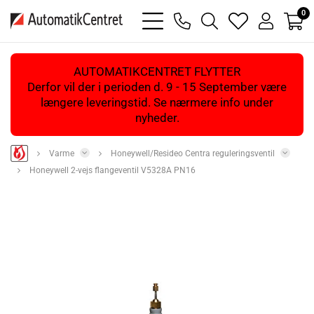
0
bars
phone
magnifying
heart
user
light
light
glass
light
light
light
AUTOMATIKCENTRET FLYTTER
Derfor vil der i perioden d. 9 - 15 September være
længere leveringstid. Se nærmere info under
nyheder.
Varme
Honeywell/Resideo Centra reguleringsventil
Honeywell 2-vejs flangeventil V5328A PN16