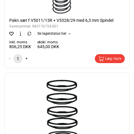
Pakn.sæt f.V5011/13R + V5328/29 med 6,3 mm Spindel
Varenummer:
R43176754-001
Se lagerstatus her
inkl. moms
ekskl. moms
806,25
DKK
645,00
DKK
-
+
Læg i kurv