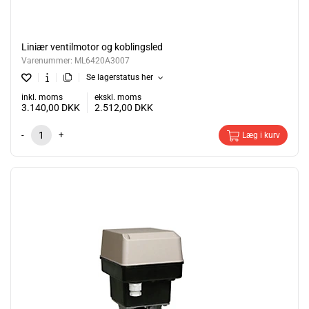
Liniær ventilmotor og koblingsled
Varenummer:
ML6420A3007
Se lagerstatus her
inkl. moms
ekskl. moms
3.140,00
DKK
2.512,00
DKK
-
+
Læg i kurv