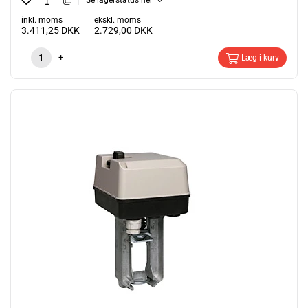
Se lagerstatus her
inkl. moms
ekskl. moms
3.411,25
DKK
2.729,00
DKK
-
+
Læg i kurv