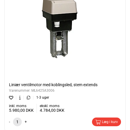
Liniær ventilmotor med koblingsled, stem extends
Varenummer:
ML6425A3006
1-3 uger
inkl. moms
ekskl. moms
5.980,00
DKK
4.784,00
DKK
-
+
Læg i kurv