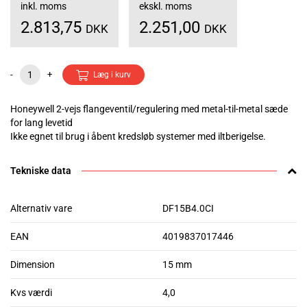
inkl. moms
ekskl. moms
2.813,75
2.251,00
DKK
DKK
-
+
Læg i kurv
Honeywell 2-vejs flangeventil/regulering med metal-til-metal sæde
for lang levetid
Ikke egnet til brug i åbent kredsløb systemer med iltberigelse.
Tekniske data
Alternativ vare
DF15B4.0CI
EAN
4019837017446
Dimension
15 mm
Kvs værdi
4,0