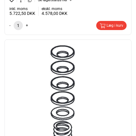
Se lagerstatus her
inkl. moms
ekskl. moms
5.722,50
DKK
4.578,00
DKK
-
+
Læg i kurv