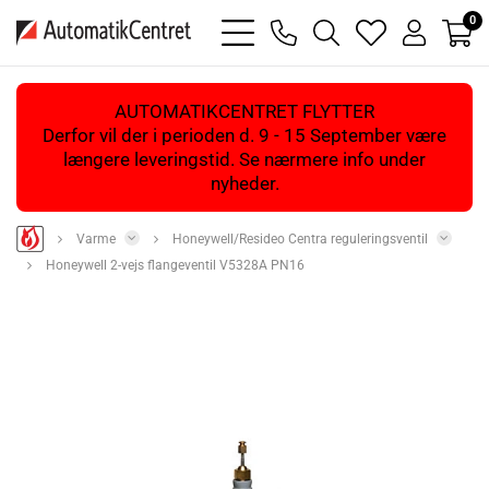
0
bars
phone
magnifying
heart
user
light
light
glass
light
light
light
AUTOMATIKCENTRET FLYTTER
Derfor vil der i perioden d. 9 - 15 September være
længere leveringstid. Se nærmere info under
nyheder.
Varme
Honeywell/Resideo Centra reguleringsventil
Honeywell 2-vejs flangeventil V5328A PN16