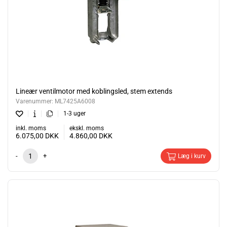
Lineær ventilmotor med koblingsled, stem extends
Varenummer:
ML7425A6008
1-3 uger
inkl. moms
ekskl. moms
6.075,00
DKK
4.860,00
DKK
-
+
Læg i kurv