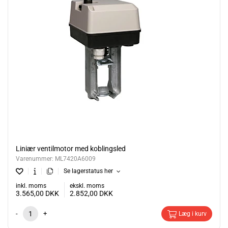
Liniær ventilmotor med koblingsled
Varenummer:
ML7420A6009
Se lagerstatus her
inkl. moms
ekskl. moms
3.565,00
DKK
2.852,00
DKK
-
+
Læg i kurv