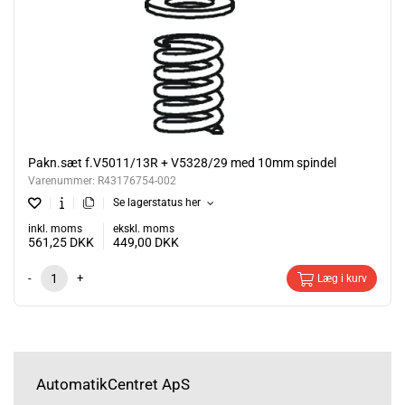
Pakn.sæt f.V5011/13R + V5328/29 med 10mm spindel
Varenummer:
R43176754-002
Se lagerstatus her
inkl. moms
ekskl. moms
561,25
DKK
449,00
DKK
-
+
Læg i kurv
AutomatikCentret ApS