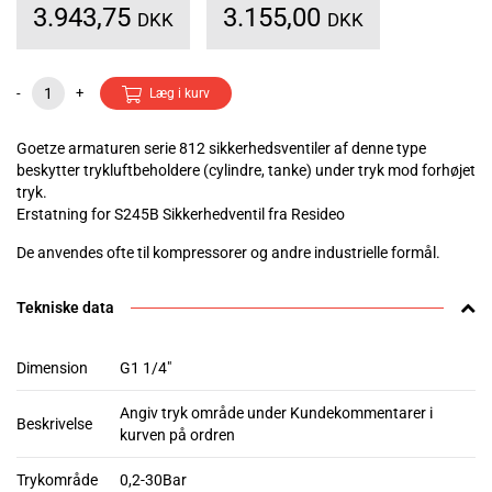
3.943,75
3.155,00
DKK
DKK
-
+
Læg i kurv
Goetze armaturen serie 812 sikkerhedsventiler af denne type
beskytter trykluftbeholdere (cylindre, tanke) under tryk mod forhøjet
tryk.
Erstatning for S245B Sikkerhedventil fra Resideo
De anvendes ofte til kompressorer og andre industrielle formål.
Tekniske data
Dimension
G1 1/4"
Angiv tryk område under Kundekommentarer i
Beskrivelse
kurven på ordren
Trykområde
0,2-30Bar