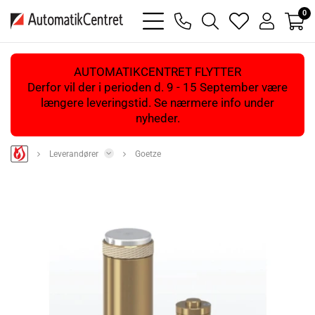
0
bars
phone
magnifying
heart
user
light
light
glass
light
light
light
AUTOMATIKCENTRET FLYTTER
Derfor vil der i perioden d. 9 - 15 September være
længere leveringstid. Se nærmere info under
nyheder.
Leverandører
Goetze