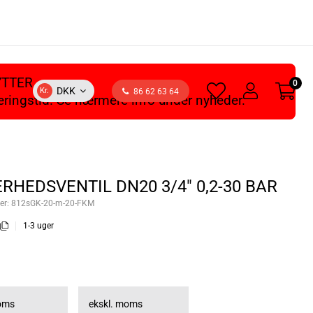
YTTER
0
heart
user
DKK
Kr.
86 62 63 64
veringstid. Se nærmere info under nyheder.
light
light
ERHEDSVENTIL DN20 3/4" 0,2-30 BAR
er:
812sGK-20-m-20-FKM
1-3 uger
moms
ekskl. moms