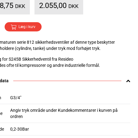
68,75
2.055,00
DKK
DKK
Læg i kurv
maturen serie 812 sikkerhedsventiler af denne type beskytter
holdere (cylindre, tanke) under tryk mod forhøjet tryk.
g for S245B Sikkerhedventil fra Resideo
es ofte til kompressorer og andre industrielle formål.
 data
n
G3/4"
Angiv tryk område under Kundekommentarer i kurven på
se
ordren
de
0,2-30Bar