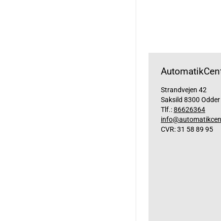
AutomatikCent
Strandvejen 42
Saksild 8300 Odder
Tlf.:
86626364
info@automatikcen
CVR: 31 58 89 95