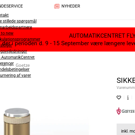
NDESERVICE
NYHEDER
ntakt
e stillede spørgsmål
marbejdspartnere
 to new
AUTOMATIKCENTRET FL
lkulationsprogrammer
il der i perioden d. 9 - 15 September være længere le
aloger
gsvejledninger
 AutomatikCentret
erencer
Goetze
delsbetingelser
urnering af varer
SIKK
Varenumm
inkl. 