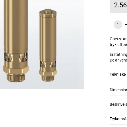
2.5
-
+
Goetze ar
trykluftbe
Erstatnin
De anvend
Tekniske
Dimensio
Beskrivel
Trykområ