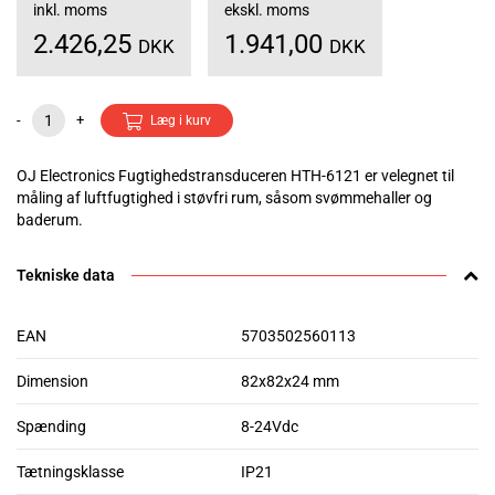
inkl. moms
ekskl. moms
2.426,25
1.941,00
DKK
DKK
-
+
Læg i kurv
OJ Electronics Fugtighedstransduceren HTH-6121 er velegnet til
måling af luftfugtighed i støvfri rum, såsom svømmehaller og
baderum.
Tekniske data
EAN
5703502560113
Dimension
82x82x24 mm
Spænding
8-24Vdc
Tætningsklasse
IP21