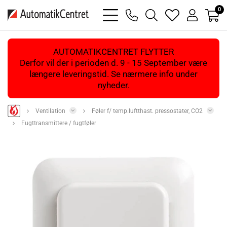
0
bars
phone
magnifying
heart
user
light
light
glass
light
light
light
AUTOMATIKCENTRET FLYTTER
Derfor vil der i perioden d. 9 - 15 September være
længere leveringstid. Se nærmere info under
nyheder.
Ventilation
Føler f/ temp.luftthast. pressostater, CO2
Fugttransmittere / fugtføler