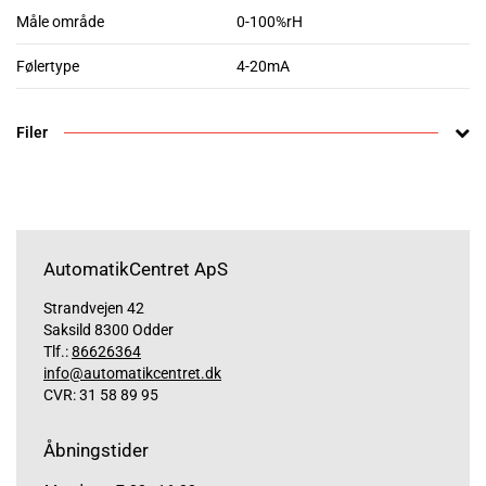
Måle område
0-100%rH
Følertype
4-20mA
Filer
AutomatikCentret ApS
Strandvejen 42
Saksild 8300 Odder
Tlf.:
86626364
info@automatikcentret.dk
CVR: 31 58 89 95
Åbningstider