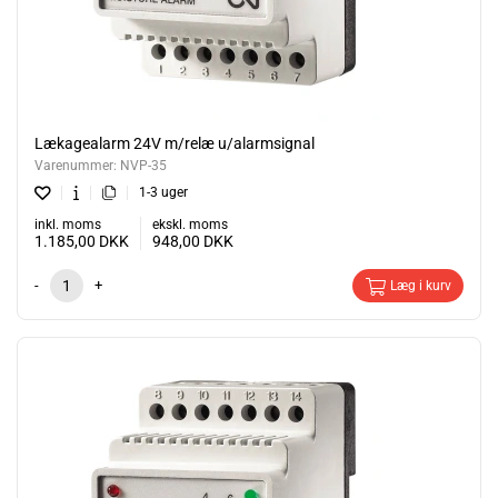
Lækagealarm 24V m/relæ u/alarmsignal
Varenummer:
NVP-35
1-3 uger
inkl. moms
ekskl. moms
1.185,00
DKK
948,00
DKK
-
+
Læg i kurv