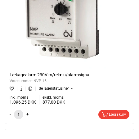
Lækagealarm 230V m/relæ u/alarmsignal
Varenummer:
NVP-15
Se lagerstatus her
inkl. moms
ekskl. moms
1.096,25
DKK
877,00
DKK
-
+
Læg i kurv