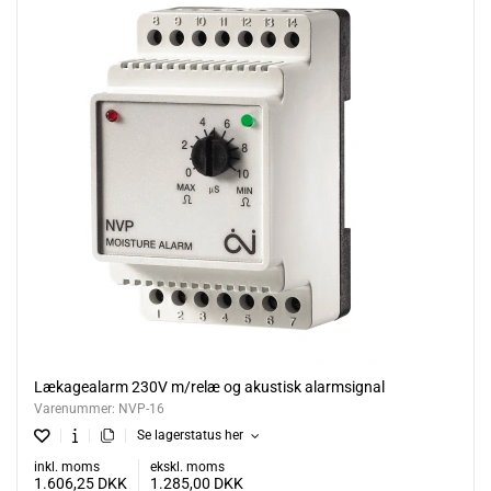
Lækagealarm 230V m/relæ og akustisk alarmsignal
Varenummer:
NVP-16
Se lagerstatus her
inkl. moms
ekskl. moms
1.606,25
DKK
1.285,00
DKK