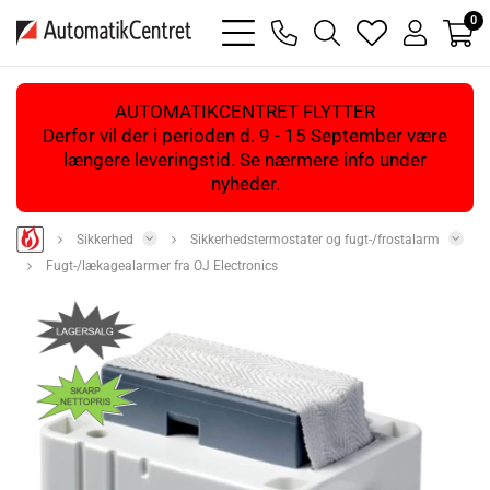
0
bars
phone
magnifying
heart
user
light
light
glass
light
light
light
AUTOMATIKCENTRET FLYTTER
Derfor vil der i perioden d. 9 - 15 September være
længere leveringstid. Se nærmere info under
nyheder.
Sikkerhed
Sikkerhedstermostater og fugt-/frostalarm
Fugt-/lækagealarmer fra OJ Electronics