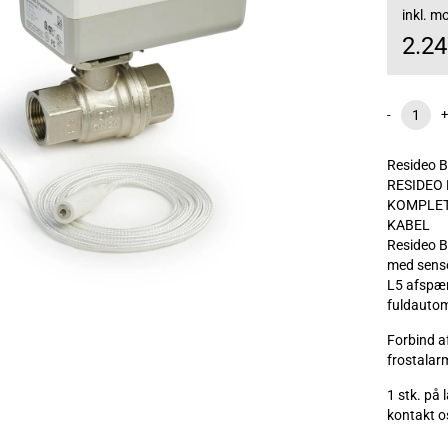
inkl. 
2.2
-
+
Resideo B
RESIDEO
KOMPLET 
KABEL
Resideo B
med sens
L5 afspær
fuldautom
Forbind a
frostalarm
1 stk. på
kontakt os