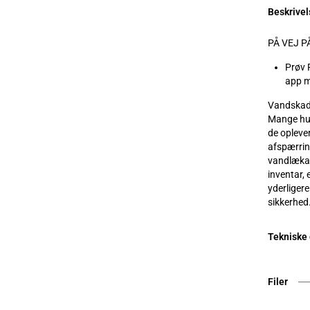
Beskrivel
PÅ VEJ P
Prøv 
app m
Vandskade
Mange hus
de opleve
afspærrin
vandlækag
inventar, 
yderliger
sikkerhed
Tekniske
Filer