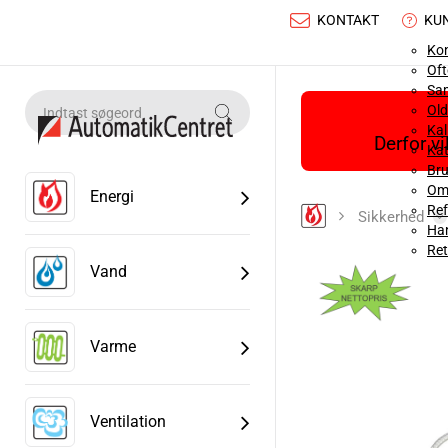
KONTAKT
KU
Ko
Oft
Sa
Old
Ka
Derfor v
Kat
Bru
Om
Energi
Ref
Sikkerhed
Han
Ret
Vand
Varme
Ventilation