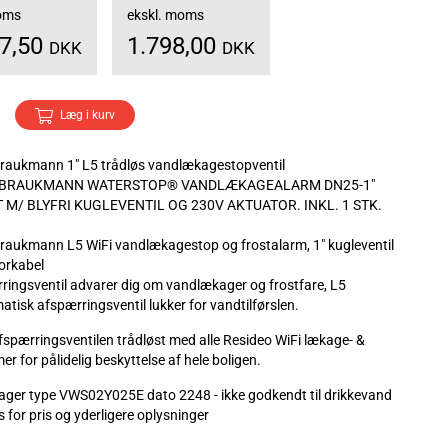
moms
ekskl. moms
47,50
1.798,00
DKK
DKK
Læg i kurv
raukmann 1" L5 trådløs vandlækagestopventil
 BRAUKMANN WATERSTOP® VANDLÆKAGEALARM DN25-1"
M/ BLYFRI KUGLEVENTIL OG 230V AKTUATOR. INKL. 1 STK.
raukmann L5 WiFi vandlækagestop og frostalarm, 1" kugleventil
orkabel
ringsventil advarer dig om vandlækager og frostfare, L5
atisk afspærringsventil lukker for vandtilførslen.
fspærringsventilen trådløst med alle Resideo WiFi lækage- &
er for pålidelig beskyttelse af hele boligen.
 lager type VWS02Y025E dato 2248 - ikke godkendt til drikkevand
 for pris og yderligere oplysninger