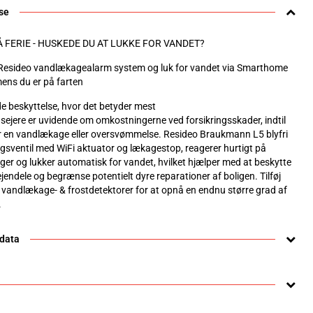
se
Å FERIE - HUSKEDE DU AT LUKKE FOR VANDET?
Resideo vandlækagealarm system og luk for vandet via Smarthome
ens du er på farten
 beskyttelse, hvor det betyder mest
ejere er uvidende om omkostningerne ved forsikringsskader, indtil
r en vandlækage eller oversvømmelse. Resideo Braukmann L5 blyfri
gsventil med WiFi aktuator og lækagestop, reagerer hurtigt på
er og lukker automatisk for vandet, hvilket hjælper med at beskytte
ejendele og begrænse potentielt dyre reparationer af boligen. Tilføj
e vandlækage- & frostdetektorer for at opnå en endnu større grad af
.
 data