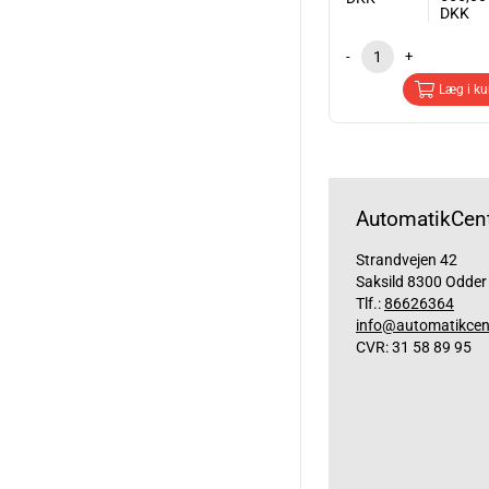
DKK
-
+
Læg i ku
AutomatikCent
Strandvejen 42
Saksild 8300 Odder
Tlf.:
86626364
info@automatikcen
CVR: 31 58 89 95