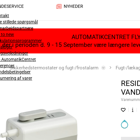
NDESERVICE
NYHEDER
ntakt
e stillede spørgsmål
marbejdspartnere
 to new
AUTOMATIKCENTRET FL
lkulationsprogrammer
il der i perioden d. 9 - 15 September være længere le
aloger
gsvejledninger
 AutomatikCentret
erencer
Sikkerhedstermostater og fugt-/frostalarm
Fugt-/læka
delsbetingelser
urnering af varer
RESI
VAN
Varenumm