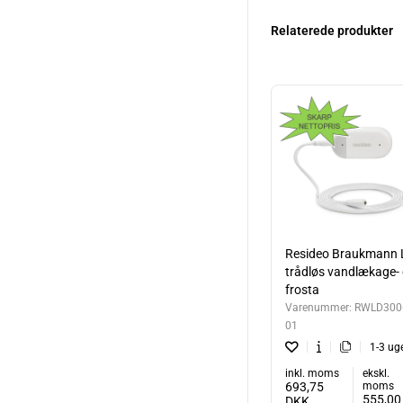
Relaterede produkter
Resideo Braukmann 
trådløs vandlækage-
frosta
Varenummer:
RWLD300
01
1-3 ug
inkl. moms
ekskl.
693,75
moms
555,00
DKK