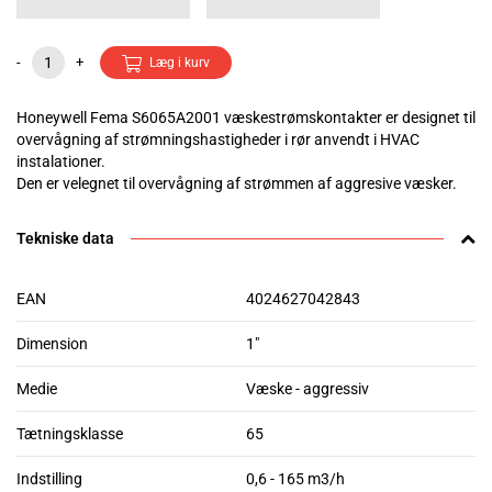
-
+
Læg i kurv
Honeywell Fema S6065A2001 væskestrømskontakter er designet til
overvågning af strømningshastigheder i rør anvendt i HVAC
instalationer.
Den er velegnet til overvågning af strømmen af aggresive væsker.
Tekniske data
EAN
4024627042843
Dimension
1"
Medie
Væske - aggressiv
Tætningsklasse
65
Indstilling
0,6 - 165 m3/h