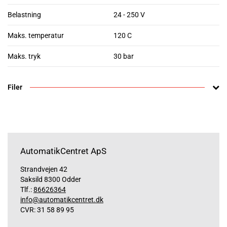
Belastning
24 - 250 V
Maks. temperatur
120 C
Maks. tryk
30 bar
Filer
AutomatikCentret ApS
Strandvejen 42
Saksild 8300 Odder
Tlf.:
86626364
info@automatikcentret.dk
CVR: 31 58 89 95