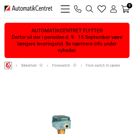
0
bars
phone
magnifying
heart
user
light
light
glass
light
light
light
AUTOMATIKCENTRET FLYTTER
Derfor vil der i perioden d. 9 - 15 September være
længere leveringstid. Se nærmere info under
nyheder.
Sikkerhed
Flowswitch
Flow switch til væske