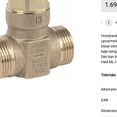
1.6
-
+
Honeywell 
opvarmnin
Disse vent
høje temp
Den kan 
med ML74
Tekniske
Alternativ
EAN
Dimensio