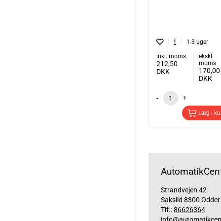
1-3 uger
inkl. moms
ekskl.
212,50
moms
170,00
DKK
DKK
-
+
Læg i ku
AutomatikCent
Strandvejen 42
Saksild 8300 Odder
Tlf.:
86626364
info@automatikcen