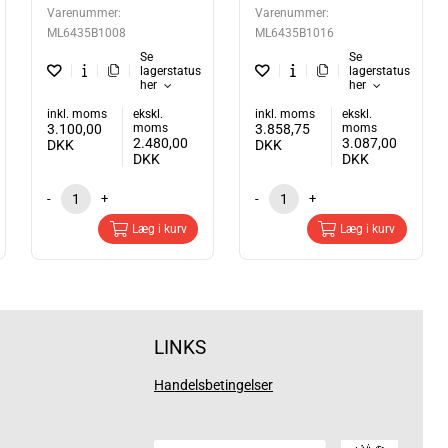
Varenummer:
Varenummer:
ML6435B1008
ML6435B1016
Se
Se
lagerstatus
lagerstatus
her
her
inkl. moms
ekskl.
inkl. moms
ekskl.
3.100,00
moms
3.858,75
moms
2.480,00
3.087,00
DKK
DKK
DKK
DKK
-
+
-
+
Læg i kurv
Læg i kurv
LINKS
Handelsbetingelser