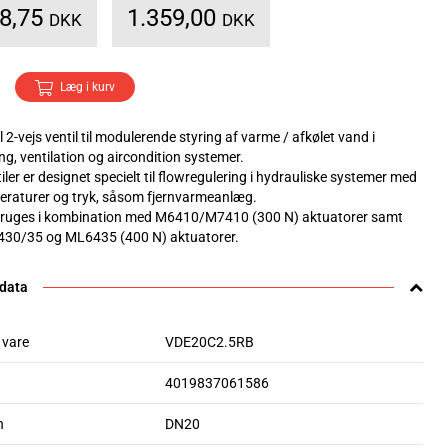
98,75
1.359,00
DKK
DKK
Læg i kurv
2-vejs ventil til modulerende styring af varme / afkølet vand i
g, ventilation og aircondition systemer.
iler er designet specielt til flowregulering i hydrauliske systemer med
eraturer og tryk, såsom fjernvarmeanlæg.
bruges i kombination med M6410/M7410 (300 N) aktuatorer samt
30/35 og ML6435 (400 N) aktuatorer.
 data
 vare
VDE20C2.5RB
4019837061586
n
DN20