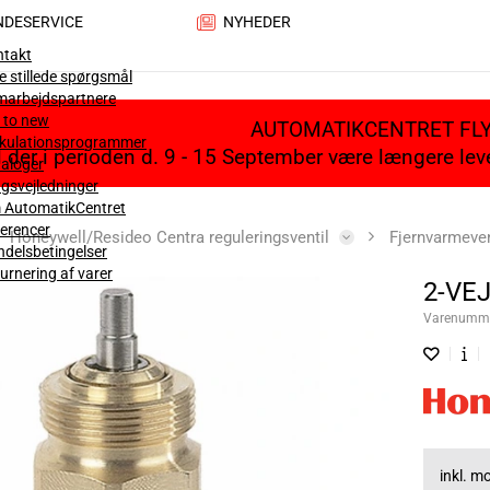
NDESERVICE
NYHEDER
ntakt
e stillede spørgsmål
marbejdspartnere
 to new
AUTOMATIKCENTRET FL
lkulationsprogrammer
il der i perioden d. 9 - 15 September være længere le
aloger
gsvejledninger
 AutomatikCentret
erencer
Honeywell/Resideo Centra reguleringsventil
Fjernvarmeve
delsbetingelser
urnering af varer
2-VEJ
Varenumm
inkl. 