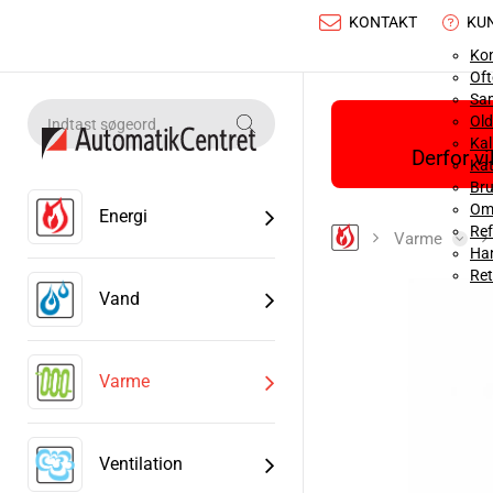
KONTAKT
KU
Ko
Oft
Sa
Old
Ka
Derfor v
Kat
Bru
Om
Energi
Ref
Varme
Han
Ret
Vand
Varme
Ventilation