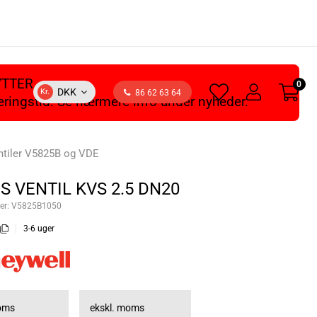
YTTER
0
heart
user
DKK
Kr.
86 62 63 64
veringstid. Se nærmere info under nyheder.
light
light
ntiler V5825B og VDE
S VENTIL KVS 2.5 DN20
er:
V5825B1050
3-6 uger
moms
ekskl. moms