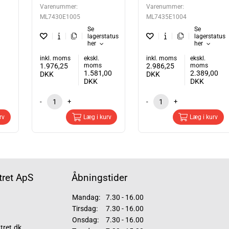
Varenummer:
Varenummer:
ML7430E1005
ML7435E1004
Se
Se
lagerstatus
lagerstatus
her
her
inkl. moms
ekskl.
inkl. moms
ekskl.
1.976,25
moms
2.986,25
moms
1.581,00
2.389,00
DKK
DKK
DKK
DKK
-
+
-
+
rv
Læg i kurv
Læg i kurv
ret ApS
Åbningstider
Mandag:
7.30 - 16.00
Tirsdag:
7.30 - 16.00
Onsdag:
7.30 - 16.00
tret.dk