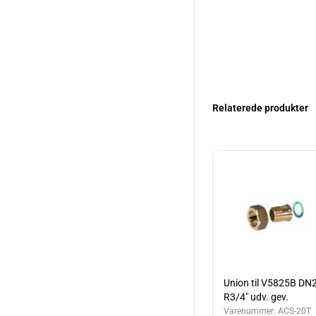
Relaterede produkter
Union til V5825B DN
R3/4" udv. gev.
Varenummer:
ACS-20T