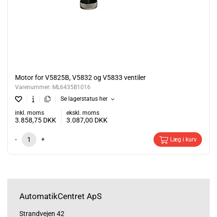
Motor for V5825B, V5832 og V5833 ventiler
Varenummer:
ML6435B1016
Se lagerstatus her
inkl. moms
ekskl. moms
3.858,75
DKK
3.087,00
DKK
-
+
Læg i kurv
AutomatikCentret ApS
Strandvejen 42