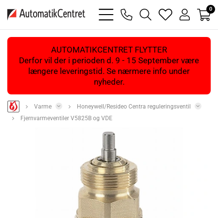
0
bars
phone
magnifying
heart
user
light
light
glass
light
light
light
AUTOMATIKCENTRET FLYTTER
Derfor vil der i perioden d. 9 - 15 September være
længere leveringstid. Se nærmere info under
nyheder.
Varme
Honeywell/Resideo Centra reguleringsventil
Fjernvarmeventiler V5825B og VDE