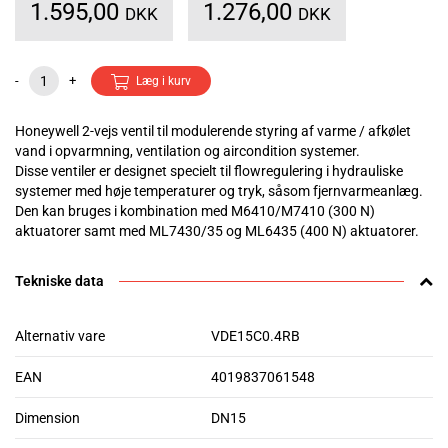
1.595,00
1.276,00
DKK
DKK
-
+
Læg i kurv
Honeywell 2-vejs ventil til modulerende styring af varme / afkølet
vand i opvarmning, ventilation og aircondition systemer.
Disse ventiler er designet specielt til flowregulering i hydrauliske
systemer med høje temperaturer og tryk, såsom fjernvarmeanlæg.
Den kan bruges i kombination med M6410/M7410 (300 N)
aktuatorer samt med ML7430/35 og ML6435 (400 N) aktuatorer.
Tekniske data
Alternativ vare
VDE15C0.4RB
EAN
4019837061548
Dimension
DN15