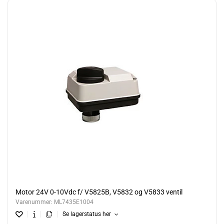
Motor 24V 0-10Vdc f/ V5825B, V5832 og V5833 ventil
Varenummer:
ML7435E1004
Se lagerstatus her