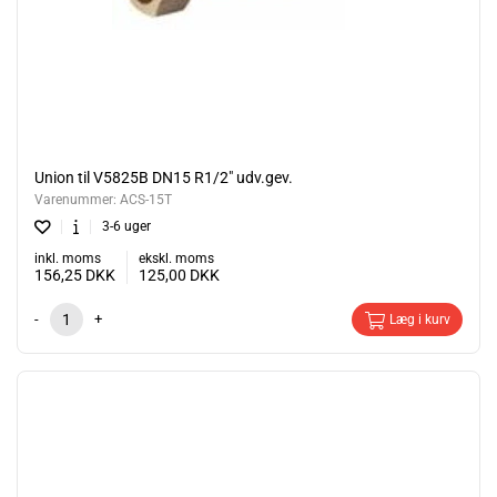
Union til V5825B DN15 R1/2" udv.gev.
Varenummer:
ACS-15T
3-6 uger
inkl. moms
ekskl. moms
156,25
DKK
125,00
DKK
-
+
Læg i kurv