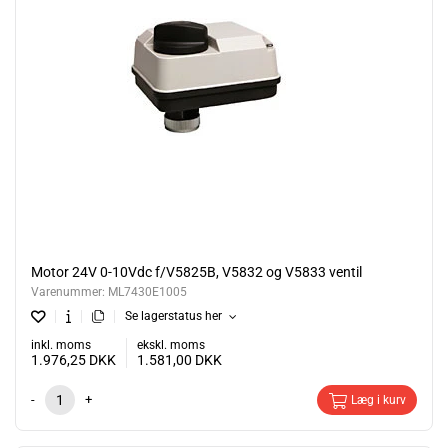
Motor 24V 0-10Vdc f/V5825B, V5832 og V5833 ventil
Varenummer:
ML7430E1005
Se lagerstatus her
inkl. moms
ekskl. moms
1.976,25
DKK
1.581,00
DKK
-
+
Læg i kurv