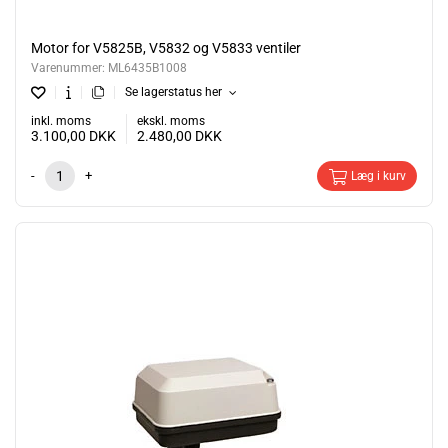
Motor for V5825B, V5832 og V5833 ventiler
Varenummer:
ML6435B1008
Se lagerstatus her
inkl. moms
ekskl. moms
3.100,00
DKK
2.480,00
DKK
-
+
Læg i kurv