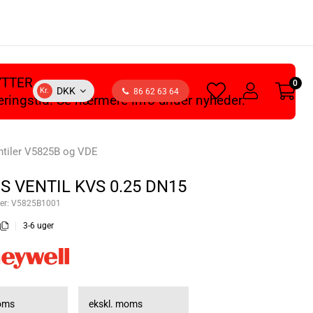
YTTER
0
heart
user
DKK
Kr.
86 62 63 64
veringstid. Se nærmere info under nyheder.
light
light
ntiler V5825B og VDE
S VENTIL KVS 0.25 DN15
er:
V5825B1001
3-6 uger
moms
ekskl. moms