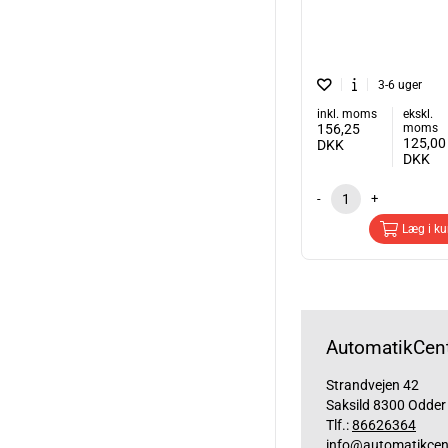
3-6 uger
inkl. moms
ekskl.
156,25
moms
125,00
DKK
DKK
-
+
Læg i ku
AutomatikCent
Strandvejen 42
Saksild 8300 Odder
Tlf.:
86626364
info@automatikcen