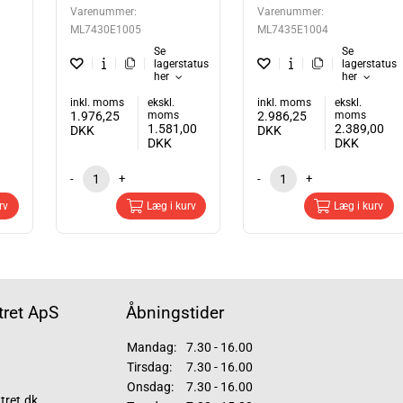
Varenummer:
Varenummer:
ML7430E1005
ML7435E1004
Se
Se
lagerstatus
lagerstatus
her
her
inkl. moms
ekskl.
inkl. moms
ekskl.
1.976,25
moms
2.986,25
moms
1.581,00
2.389,00
DKK
DKK
DKK
DKK
-
+
-
+
rv
Læg i kurv
Læg i kurv
ret ApS
Åbningstider
Mandag:
7.30 - 16.00
Tirsdag:
7.30 - 16.00
Onsdag:
7.30 - 16.00
tret.dk