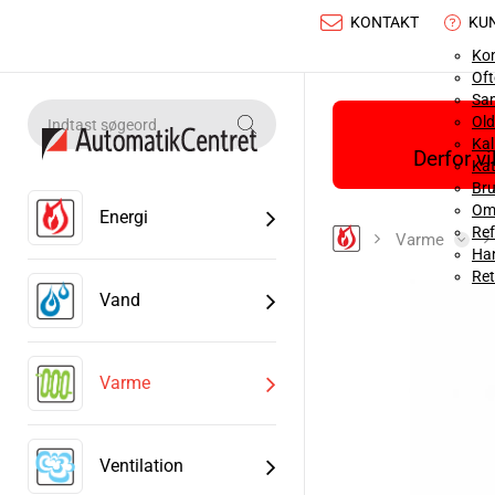
KONTAKT
KU
Ko
Oft
Sa
Old
Ka
Derfor v
Kat
Bru
Om
Energi
Ref
Varme
Han
Ret
Vand
Varme
Ventilation