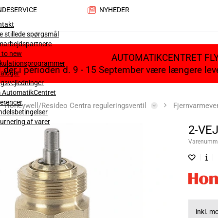
NDESERVICE
NYHEDER
ntakt
e stillede spørgsmål
marbejdspartnere
 to new
AUTOMATIKCENTRET FL
lkulationsprogrammer
il der i perioden d. 9 - 15 September være længere le
aloger
gsvejledninger
 AutomatikCentret
erencer
Honeywell/Resideo Centra reguleringsventil
Fjernvarmeve
delsbetingelser
urnering af varer
2-VEJ
Varenumm
inkl. 