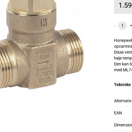
1.5
-
+
Honeywell 
opvarmnin
Disse vent
høje temp
Den kan 
med ML74
Tekniske
Alternativ
EAN
Dimensio