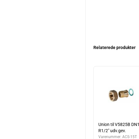
Relaterede produkter
Union til V5825B DN
R1/2" udv.gev.
Varenummer:
ACS-15T