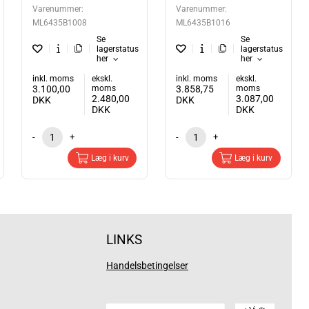
Varenummer:
Varenummer:
ML6435B1008
ML6435B1016
Se
Se
lagerstatus
lagerstatus
her
her
inkl. moms
ekskl.
inkl. moms
ekskl.
3.100,00
moms
3.858,75
moms
2.480,00
3.087,00
DKK
DKK
DKK
DKK
-
+
-
+
Læg i kurv
Læg i kurv
LINKS
Handelsbetingelser