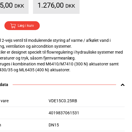
95,00
1.276,00
DKK
DKK
Læg i kurv
2-vejs ventil til modulerende styring af varme / afkølet vand i
g, ventilation og aircondition systemer.
iler er designet specielt til flowregulering i hydrauliske systemer med
eraturer og tryk, såsom fjernvarmeanlæg.
bruges i kombination med M6410/M7410 (300 N) aktuatorer samt
30/35 og ML6435 (400 N) aktuatorer.
 data
 vare
VDE15C0.25RB
4019837061531
n
DN15