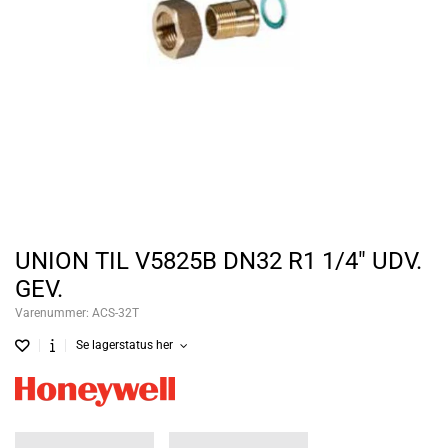
UNION TIL V5825B DN32 R1 1/4" UDV.
GEV.
Varenummer:
ACS-32T
Se lagerstatus her