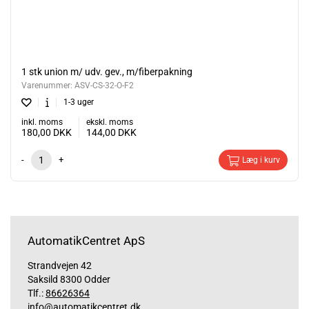
1 stk union m/ udv. gev., m/fiberpakning
Varenummer:
ASV-CS-32-O-F2
1-3 uger
inkl. moms
ekskl. moms
180,00
DKK
144,00
DKK
-
+
Læg i kurv
AutomatikCentret ApS
Strandvejen 42
Saksild 8300 Odder
Tlf.:
86626364
info@automatikcentret.dk