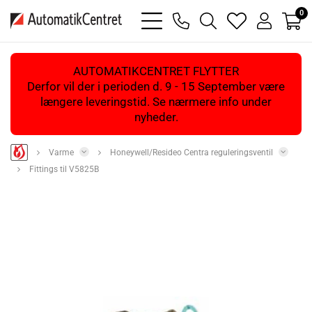
0
bars
phone
magnifying
heart
user
light
light
glass
light
light
light
AUTOMATIKCENTRET FLYTTER
Derfor vil der i perioden d. 9 - 15 September være
længere leveringstid. Se nærmere info under
nyheder.
Varme
Honeywell/Resideo Centra reguleringsventil
Fittings til V5825B