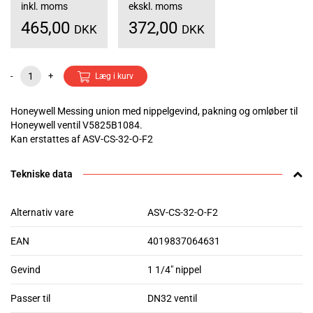
inkl. moms
ekskl. moms
465,00
372,00
DKK
DKK
-
+
Læg i kurv
Honeywell Messing union med nippelgevind, pakning og omløber til
Honeywell ventil V5825B1084.
Kan erstattes af ASV-CS-32-O-F2
Tekniske data
Alternativ vare
ASV-CS-32-O-F2
EAN
4019837064631
Gevind
1 1/4" nippel
Passer til
DN32 ventil