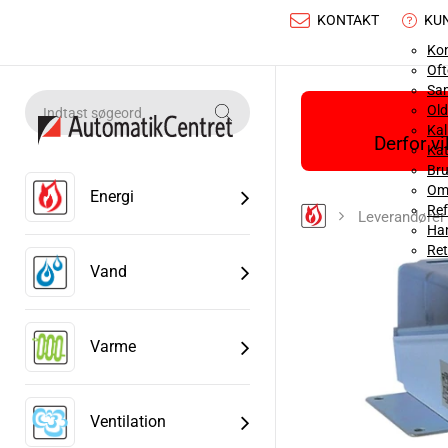
KONTAKT
KU
Ko
Oft
Sa
Old
Ka
Derfor v
Kat
Bru
Om
Energi
Ref
Leverandører
Han
Ret
Vand
Varme
Ventilation