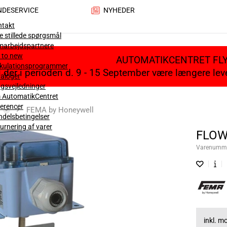
NDESERVICE
NYHEDER
ntakt
e stillede spørgsmål
marbejdspartnere
 to new
AUTOMATIKCENTRET FL
lkulationsprogrammer
il der i perioden d. 9 - 15 September være længere le
aloger
gsvejledninger
 AutomatikCentret
erencer
FEMA by Honeywell
delsbetingelser
urnering af varer
FLOW
Varenumm
inkl. 