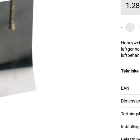
1.2
-
+
Honeywel
luftgenne
luftbehan
Tekniske
EAN
Dimensio
Tætnings
Indstilling
Belastnin