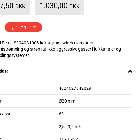
87,50
1.030,00
DKK
DKK
Læg i kurv
l Fema S6040A1003 luftstrømsswitch overvåger
mstrømning og strøm af ikke-aggressive gasser i luftkanaler og
dlingssystemer.
 data
4024627042829
n
Ø20 mm
klasse
65
2,5 - 9,2 m/s
g
24 - 250 V