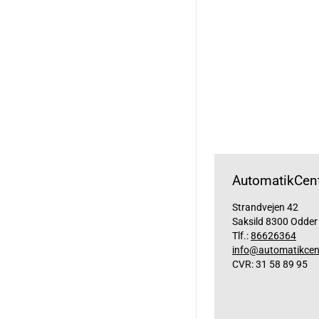
AutomatikCent
Strandvejen 42
Saksild 8300 Odder
Tlf.:
86626364
info@automatikcen
CVR: 31 58 89 95