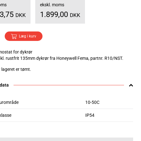
moms
ekskl. moms
73,75
1.899,00
DKK
DKK
Læg i kurv
ostat for dykrør
nkl. rustfrit 135mm dykrør fra Honeywell Fema, partnr. R10/NST.
 lageret er tømt.
 data
urområde
10-50C
klasse
IP54