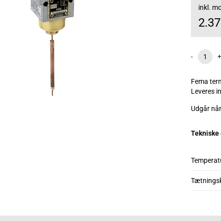
inkl. 
2.3
-
+
Fema term
Leveres i
Udgår når
Tekniske
Temperat
Tætnings