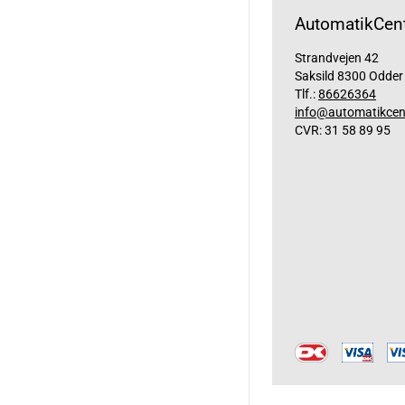
AutomatikCent
Strandvejen 42
Saksild 8300 Odder
Tlf.:
86626364
info@automatikcen
CVR: 31 58 89 95