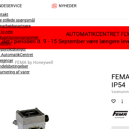
NDESERVICE
NYHEDER
ntakt
e stillede spørgsmål
marbejdspartnere
 to new
AUTOMATIKCENTRET FL
lkulationsprogrammer
il der i perioden d. 9 - 15 September være længere le
aloger
gsvejledninger
 AutomatikCentret
erencer
FEMA by Honeywell
delsbetingelser
urnering af varer
FEMA
IP54
Varenumm