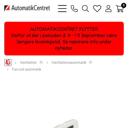
0
bars
phone
magnifying
heart
user
light
light
glass
light
light
light
AUTOMATIKCENTRET FLYTTER
Derfor vil der i perioden d. 9 - 15 September være
længere leveringstid. Se nærmere info under
nyheder.
Ventilation
Ventilationsautomatik
Fan-coil automatik