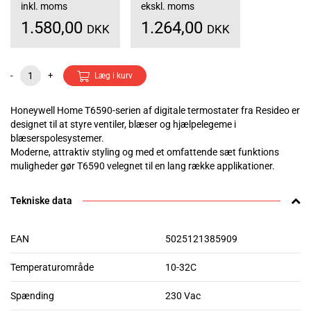
inkl. moms
ekskl. moms
1.580,00
1.264,00
DKK
DKK
-
+
Læg i kurv
Honeywell Home T6590-serien af digitale termostater fra Resideo er
designet til at styre ventiler, blæser og hjælpelegeme i
blæserspolesystemer.
Moderne, attraktiv styling og med et omfattende sæt funktions
muligheder gør T6590 velegnet til en lang række applikationer.
Tekniske data
EAN
5025121385909
Temperaturområde
10-32C
Spænding
230 Vac